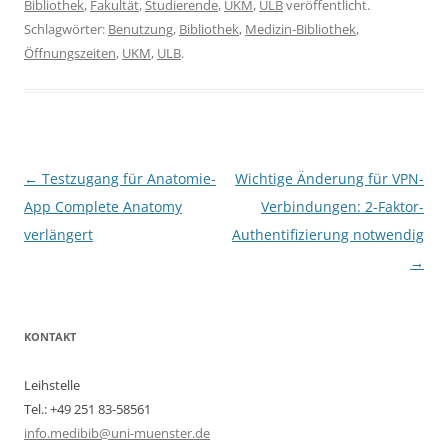
Bibliothek
,
Fakultät
,
Studierende
,
UKM
,
ULB
veröffentlicht.
Schlagwörter:
Benutzung
,
Bibliothek
,
Medizin-Bibliothek
,
Öffnungszeiten
,
UKM
,
ULB
.
Beitragsnavigation
←
Testzugang für Anatomie-
Wichtige Änderung für VPN-
App Complete Anatomy
Verbindungen: 2-Faktor-
verlängert
Authentifizierung notwendig
→
KONTAKT
Leihstelle
Tel.: +49 251 83-58561
info.medibib@uni-muenster.de