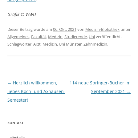
Grafik © WWU
Dieser Beitrag wurde am
06. Okt. 2021
von
Medizin-Bibliothek
unter
Allgemeines
,
Fakultät
,
Medizin
,
Studierende
,
Uni
veröffentlicht.
Schlagwörter:
Arzt
,
Medizin
,
Uni Münster
,
Zahnmedizin
.
Beitragsnavigation
←
Herzlich willkommen,
114 neue Springer-Bücher im
liebes Koch- und Axhausen-
September 2021
→
Semester!
KONTAKT
Leihstelle