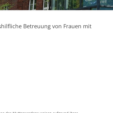
STUDIERENDE
UKM
shilfliche Betreuung von Frauen mit
ULB
ZEITSCHRIFTEN