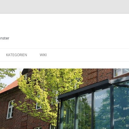
ünster
KATEGORIEN
WIKI
ALLGEMEINES
BIBLIOTHEK
E-BOOKS
DATENBANKEN
MEDIZIN
TABLETS & SMARTPHONE