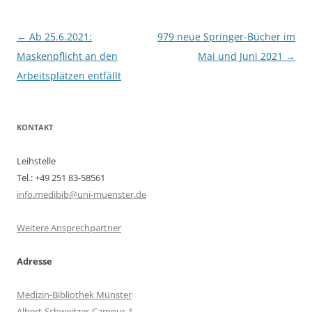
Beitragsnavigation
←
Ab 25.6.2021:
979 neue Springer-Bücher im
Maskenpflicht an den
Mai und Juni 2021
→
Arbeitsplätzen entfällt
KONTAKT
Leihstelle
Tel.: +49 251 83-58561
info.medibib@uni-muenster.de
Weitere Ansprechpartner
Adresse
Medizin-Bibliothek Münster
Albert-Schweitzer-Campus 1