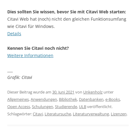
Dies sollten Sie wissen, bevor Sie mit Citavi Web starten:
Citavi Web hat (noch) nicht den gleichen Funktionsumfang
wie Citavi für Windows.
Details
Kennen Sie Citavi noch nicht?
Weitere Informationen
___
Grafik: Citavi
Dieser Beitrag wurde am
30. Juni 2021
von
Unkenholz
unter
Allgemeines
,
Anwendungen
,
Bibliothek
,
Datenbanken
,
e-Books
,
Open Access
,
Schulungen
,
Studierende
,
ULB
veröffentlicht.
Schlagwörter:
Citavi
,
Literatursuche
,
Literaturverwaltung
,
Lizenzen
.