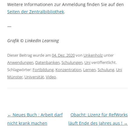
Weitere Informationen zur Anmeldung finden Sie auf den
Seiten der Zentralbibliothek
.
—
Grafik © LinkedIn Learning
Dieser Beitrag wurde am
04. Dez. 2020
von
Unkenholz
unter
Anwendungen
,
Datenbanken
,
Schulungen
,
Uni
veröffentlicht.
Schlagwörter:
Fortbildung
,
Konzentration
,
Lernen
,
Schulung
,
Uni
Münster
,
Universität
,
Video
.
Beitragsnavigation
←
Neues Buch : Arbeit darf
Obacht: Lizenz für RefWorks
nicht krank machen
läuft Ende des Jahres aus !
→