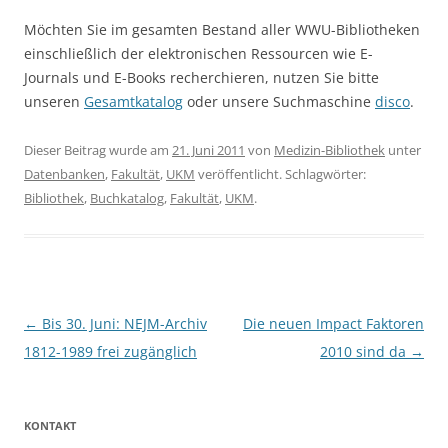
Möchten Sie im gesamten Bestand aller WWU-Bibliotheken
einschließlich der elektronischen Ressourcen wie E-
Journals und E-Books recherchieren, nutzen Sie bitte
unseren
Gesamtkatalog
oder unsere Suchmaschine
disco
.
Dieser Beitrag wurde am
21. Juni 2011
von
Medizin-Bibliothek
unter
Datenbanken
,
Fakultät
,
UKM
veröffentlicht. Schlagwörter:
Bibliothek
,
Buchkatalog
,
Fakultät
,
UKM
.
Beitragsnavigation
←
Bis 30. Juni: NEJM-Archiv
Die neuen Impact Faktoren
1812-1989 frei zugänglich
2010 sind da
→
KONTAKT