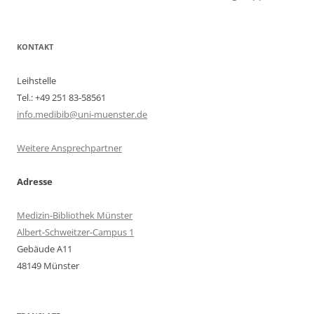
KONTAKT
Leihstelle
Tel.: +49 251 83-58561
info.medibib@uni-muenster.de
Weitere Ansprechpartner
Adresse
Medizin-Bibliothek Münster
Albert-Schweitzer-Campus 1
Gebäude A11
48149 Münster