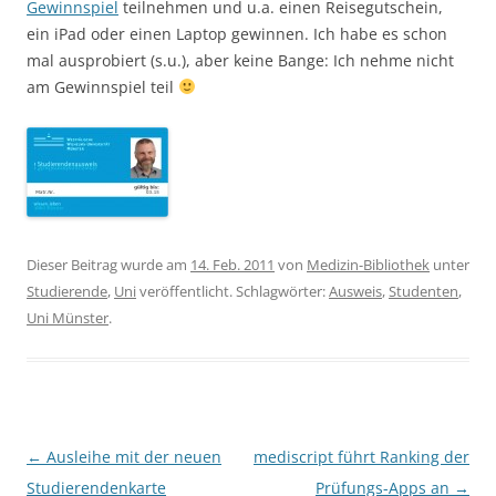
Gewinnspiel
teilnehmen und u.a. einen Reisegutschein,
ein iPad oder einen Laptop gewinnen. Ich habe es schon
mal ausprobiert (s.u.), aber keine Bange: Ich nehme nicht
am Gewinnspiel teil
Dieser Beitrag wurde am
14. Feb. 2011
von
Medizin-Bibliothek
unter
Studierende
,
Uni
veröffentlicht. Schlagwörter:
Ausweis
,
Studenten
,
Uni Münster
.
Beitragsnavigation
←
Ausleihe mit der neuen
mediscript führt Ranking der
Studierendenkarte
Prüfungs-Apps an
→