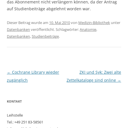
das Abonnement nicht verlängern können, da der Antrag
auf Studienbeiträge abgelehnt worden war.
Dieser Beitrag wurde am
10. Mai 2010
von
Medizin-Bibliothek
unter
Datenbanken
veröffentlicht. Schlagwörter:
Anatomie
,
Datenbanken
,
Studienbeiträge
.
Beitragsnavigation
←
Cochrane Library wieder
ZKI und Syk: Zwei alte
zugänglich
Zettelkataloge sind online
→
KONTAKT
Leihstelle
Tel.: +49 251 83-58561