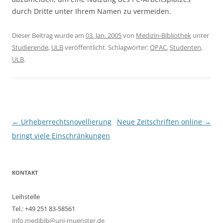
durch Dritte unter Ihrem Namen zu vermeiden.
Dieser Beitrag wurde am
03. Jan. 2005
von
Medizin-Bibliothek
unter
Studierende
,
ULB
veröffentlicht. Schlagwörter:
OPAC
,
Studenten
,
ULB
.
Beitragsnavigation
←
Urheberrechtsnovellierung
Neue Zeitschriften online
→
bringt viele Einschränkungen
KONTAKT
Leihstelle
Tel.: +49 251 83-58561
info.medibib@uni-muenster.de