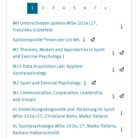
Page 1
Page 2
Page 3
Page 4
Page 5
Page 6
Page 7
Next page
1
2
3
4
5
6
7
»
Mit Unterschieden spielen WiSe 2026/27,
Franziska Grünefeld
Spitzensportler*innen der Uni MS
M1 Theories, Models and Approaches in Sport
and Exercise Psychology 1
M10 Data Acquisition Lab: Applied
Sportpsychology
M2 Sport and Exercise Psychology
M1 Communication, Cooperation, Leadership
and Groups
VL Entwicklungsdiagnostik und -förderung im Sport
WiSe 2026/27, Christiane Bohn, Maike Tietjens
VL Sportpsychologie WiSe 2026/27, Maike Tietjens,
Barbara Halberschmidt