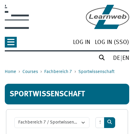
Skip to main content
LOG IN
LOG IN (SSO)
DE
EN
Home
Courses
Fachbereich 7
Sportwissenschaft
SPORTWISSENSCHAFT
Search courses
Course categories
Search cour