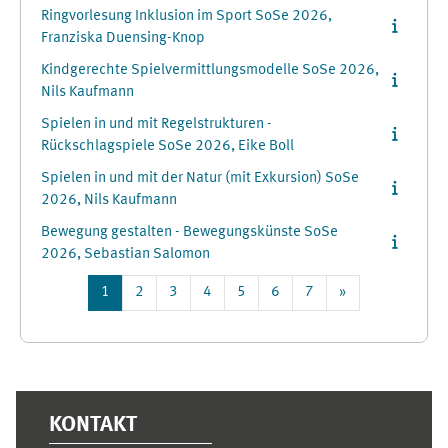
Ringvorlesung Inklusion im Sport SoSe 2026,
Franziska Duensing-Knop
Kindgerechte Spielvermittlungsmodelle SoSe 2026,
Nils Kaufmann
Spielen in und mit Regelstrukturen -
Rückschlagspiele SoSe 2026, Eike Boll
Spielen in und mit der Natur (mit Exkursion) SoSe
2026, Nils Kaufmann
Bewegung gestalten - Bewegungskünste SoSe
2026, Sebastian Salomon
Page 1
Page 2
Page 3
Page 4
Page 5
Page 6
Page 7
Next page
1
2
3
4
5
6
7
»
Supplementary blocks
KONTAKT