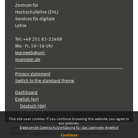
Zentrum für
Hochschullehre (ZHL)
Services für digitale
Lehre
Tel:
+49 251 83-22408
Mo.- Fr. 10–16 Uhr
learnweb@uni-
muenster.de
Privacy statement
Switch to the standard theme
Dashboard
English ‎(en)‎
Deutsch ‎(de)‎
English ‎(en)‎
x
This site uses cookies. If you continue browsing this website, you agree to
our policies:
Ergänzende Datenschutzerklärung für das Learnweb-Angebot
INDEX
KARRIERE
PRIVACY STATEMENT
IMPRESSUM
Powered by
Moodle
© 2026 Universität Münster
Continue