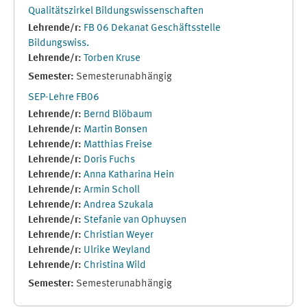
Qualitätszirkel Bildungswissenschaften
Lehrende/r:
FB 06 Dekanat Geschäftsstelle
Bildungswiss.
Lehrende/r:
Torben Kruse
Semester
:
Semesterunabhängig
SEP-Lehre FB06
Lehrende/r:
Bernd Blöbaum
Lehrende/r:
Martin Bonsen
Lehrende/r:
Matthias Freise
Lehrende/r:
Doris Fuchs
Lehrende/r:
Anna Katharina Hein
Lehrende/r:
Armin Scholl
Lehrende/r:
Andrea Szukala
Lehrende/r:
Stefanie van Ophuysen
Lehrende/r:
Christian Weyer
Lehrende/r:
Ulrike Weyland
Lehrende/r:
Christina Wild
Semester
:
Semesterunabhängig