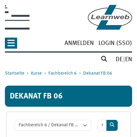
Zum Hauptinhalt
ANMELDEN
LOGIN (SSO)
DE
EN
Startseite
Kurse
Fachbereich 6
Dekanat FB 06
DEKANAT FB 06
Kurse suchen
Kursbereiche
Kurse suche