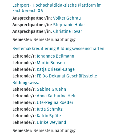
Lehrport - Hochschuldidaktische Plattform im
Fachbereich 06
Ansprechpartner/in:
Volker Gehrau
Ansprechpartner/in:
Stephanie Höke
Ansprechpartner/in:
Christine Tovar
Semester
:
Semesterunabhängig
Systemakkreditierung Bildungswissenschaften
Lehrende/r:
Johannes Bellmann
Lehrende/r:
Martin Bonsen
Lehrende/r:
Katja Driesel-Lange
Lehrende/r:
FB 06 Dekanat Geschäftsstelle
Bildungswiss.
Lehrende/r:
Sabine Gruehn
Lehrende/r:
Anna Katharina Hein
Lehrende/r:
Ute-Regina Roeder
Lehrende/r:
Jutta Schmitz
Lehrende/r:
Katrin Späte
Lehrende/r:
Ulrike Weyland
Semester
:
Semesterunabhängig