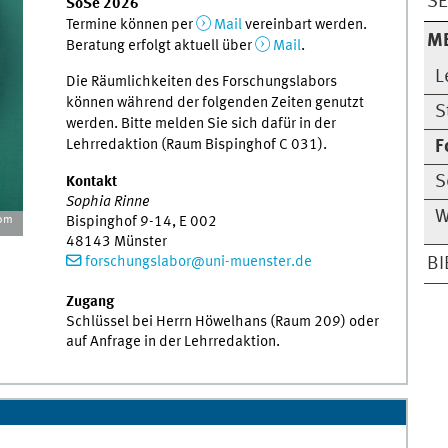
S
SoSe 2026
Termine können per
Mail
vereinbart werden.
M
Beratung erfolgt aktuell über
Mail
.
L
Die Räumlichkeiten des Forschungslabors
können während der folgenden Zeiten genutzt
S
werden. Bitte melden Sie sich dafür in der
Lehrredaktion (Raum Bispinghof C 031).
F
S
Kontakt
Sophia Rinne
W
Bispinghof 9-14, E 002
com
48143 Münster
forschungslabor@uni-muenster.de
BI
Zugang
Schlüssel bei Herrn Höwelhans (Raum 209) oder
auf Anfrage in der Lehrredaktion.