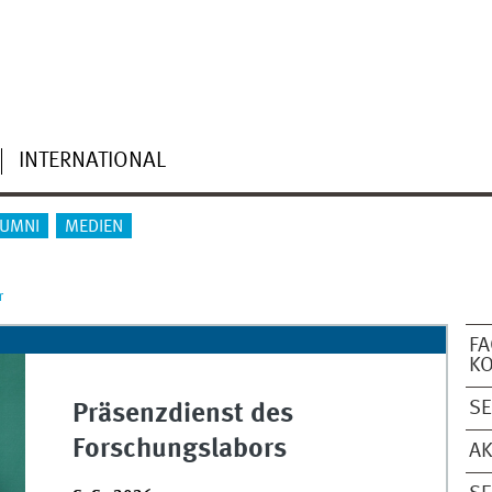
INTERNATIONAL
LUMNI
MEDIEN
r
FA
K
SE
Präsenzdienst des
Forschungslabors
A