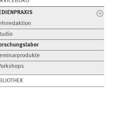
ERVICEBÜRO
EDIENPRAXIS
ehrredaktion
tudio
orschungslabor
eminarprodukte
orkshops
BLIOTHEK