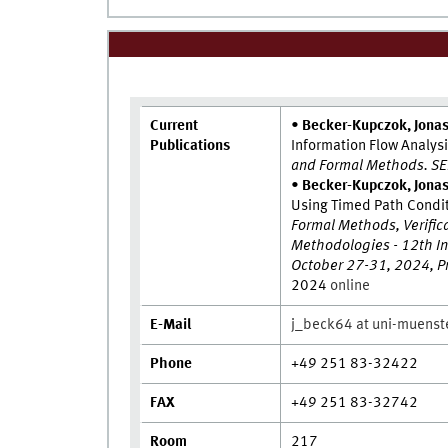
Current
•
Becker-Kupczok, Jonas
Publications
Information Flow Analys
and Formal Methods. S
•
Becker-Kupczok, Jonas
Using Timed Path Condi
Formal Methods, Verific
Methodologies - 12th In
October 27-31, 2024, Pr
2024
online
E-Mail
j_beck64 at uni-muenst
Phone
+49 251 83-32422
FAX
+49 251 83-32742
Room
217