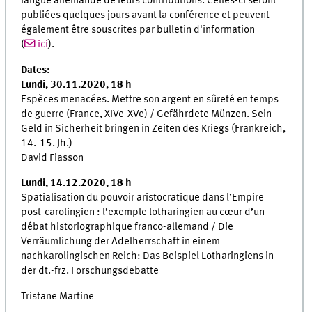
langue allemande de leurs contributions. Celles-ci seront
publiées quelques jours avant la conférence et peuvent
également être souscrites par bulletin d'information
(
ici
).
Dates:
Lundi, 30.11.2020, 18 h
Espèces menacées. Mettre son argent en sûreté en temps
de guerre (France, XIVe-XVe) / Gefährdete Münzen. Sein
Geld in Sicherheit bringen in Zeiten des Kriegs (Frankreich,
14.-15. Jh.)
David Fiasson
Lundi, 14.12.2020, 18 h
Spatialisation du pouvoir aristocratique dans l’Empire
post-carolingien : l’exemple lotharingien au cœur d’un
débat historiographique franco-allemand / Die
Verräumlichung der Adelherrschaft in einem
nachkarolingischen Reich: Das Beispiel Lotharingiens in
der dt.-frz. Forschungsdebatte
Tristane Martine