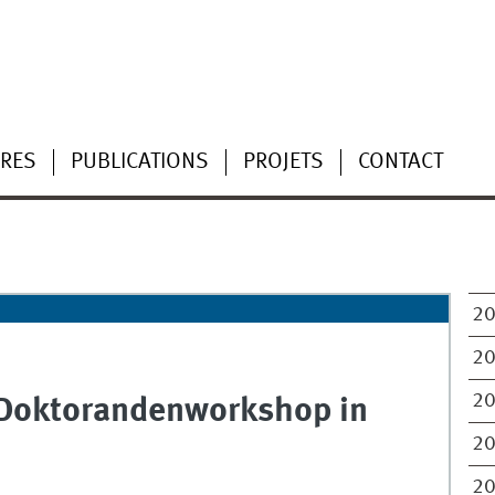
RES
PUBLICATIONS
PROJETS
CONTACT
2
2
2
 Doktorandenworkshop in
2
2