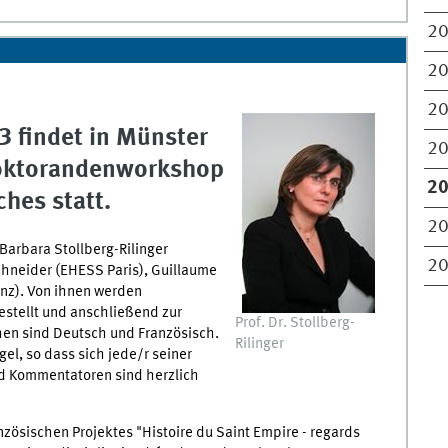
2
2
2
3 findet in Münster
2
Doktorandenworkshop
2
ches statt.
2
 Barbara Stollberg-Rilinger
2
chneider (EHESS Paris), Guillaume
nz). Von ihnen werden
estellt und anschließend zur
Prof. Dr. Stollberg-
hen sind Deutsch und Französisch.
Rilinger
l, so dass sich jede/r seiner
d Kommentatoren sind herzlich
ösischen Projektes "Histoire du Saint Empire - regards