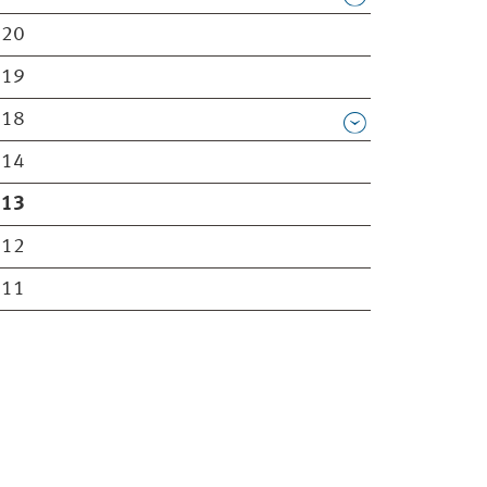
020
019
018
014
013
012
011