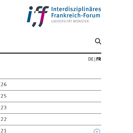
DE
FR
026
025
023
022
021