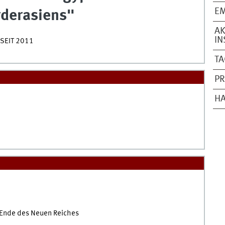
E
rderasiens"
AK
IN
SEIT 2011
T
P
HA
Ende des Neuen Reiches