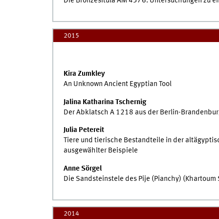
Die Bronzesitula ÄM 4376. Untersuchungen zu ei
2015
Kira Zumkley
An Unknown Ancient Egyptian Tool
Jalina Katharina Tschernig
Der Abklatsch A 1218 aus der Berlin-Brandenbu
Julia Petereit
Tiere und tierische Bestandteile in der altägyp
ausgewählter Beispiele
Anne Sörgel
Die Sandsteinstele des Pije (Pianchy) (Khartoum
2014