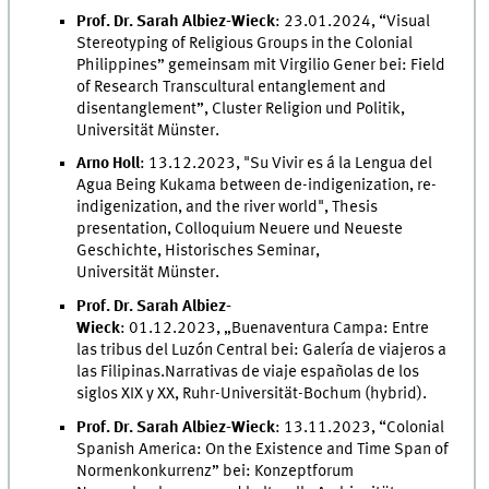
Prof. Dr. Sarah Albiez-Wieck
: 23.01.2024, “Visual
Stereotyping of Religious Groups in the Colonial
Philippines” gemeinsam mit Virgilio Gener bei: Field
of Research Transcultural entanglement and
disentanglement”, Cluster Religion und Politik,
Universität Münster.
Arno Holl
: 13.12.2023, "Su Vivir es á la Lengua del
Agua Being Kukama between de-indigenization, re-
indigenization, and the river world", Thesis
presentation, Colloquium Neuere und Neueste
Geschichte, Historisches Seminar,
Universität Münster.
Prof. Dr. Sarah Albiez-
Wieck
: 01.12.2023, „Buenaventura Campa: Entre
las tribus del Luzón Central bei: Galería de viajeros a
las Filipinas.Narrativas de viaje españolas de los
siglos XIX y XX, Ruhr-Universität-Bochum (hybrid).
Prof. Dr. Sarah Albiez-Wieck
: 13.11.2023, “Colonial
Spanish America: On the Existence and Time Span of
Normenkonkurrenz” bei: Konzeptforum