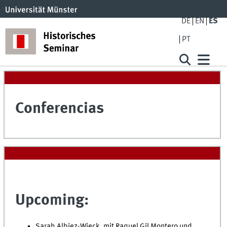
DE
EN
ES
PT
Conferencias
Upcoming:
Sarah Albiez-Wieck, mit
Raquel Gil Montero und