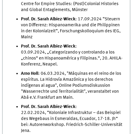
Centre for Empire Studies: (Post)Colonial Histories
and Global Entaglements, Münster
Prof. Dr. Sarah Albiez-Wieck
: 17.09.2024 “Steuern
von Differenz: Hispanoamerika und die Philippinen
in der Kolonialzeit“, Forschungskolloquium des IEG,
Mainz
Prof. Dr. Sarah Albiez-Wieck
:
03.09.2024, „Categorizando y controlando a los
„chinos” en Hispanoamérica y Filipinas.”, 20. AHILA-
Konferenz, Neapel.
Arno Holl
: 06.03.2024, "Máquinas en el reino de los
espíritus. La Hidrovía Amazónica y los derechos
indígenas al agua", Online Podiumsdiskussion
"Wasserrechte und Territorialität", veranstaltet von
Abá e.V. Frankfurt am Main.
Prof. Dr. Sarah Albiez-Wieck
:
22.02.2024, “Koloniale Infrastruktur – das Beispiel
des Wegebaus in Esmeraldas, Ecuador, 17-18. Jh”
bei: Autorenworkshop. Friedrich-Schiller-Universität
Jena.