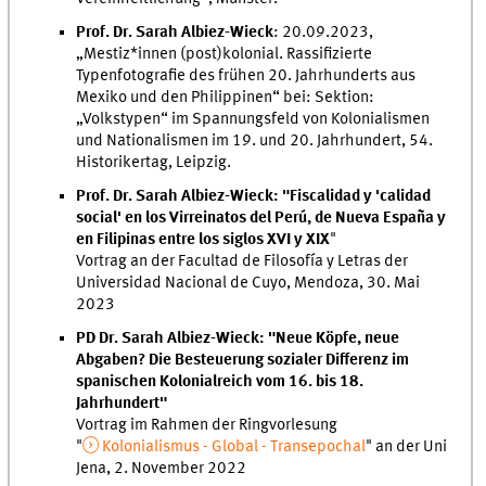
Prof. Dr. Sarah Albiez-Wieck
: 20.09.2023,
„Mestiz*innen (post)kolonial. Rassifizierte
Typenfotografie des frühen 20. Jahrhunderts aus
Mexiko und den Philippinen“ bei: Sektion:
„Volkstypen“ im Spannungsfeld von Kolonialismen
und Nationalismen im 19. und 20. Jahrhundert, 54.
Historikertag, Leipzig.
Prof. Dr. Sarah Albiez-Wieck: "Fiscalidad y 'calidad
social' en los Virreinatos del Perú, de Nueva España y
en Filipinas entre los siglos XVI y XIX
"
Vortrag an der Facultad de Filosofía y Letras der
Universidad Nacional de Cuyo, Mendoza, 30. Mai
2023
PD Dr. Sarah Albiez-Wieck: "Neue Köpfe, neue
Abgaben? Die Besteuerung sozialer Differenz im
spanischen Kolonialreich vom 16. bis 18.
Jahrhundert"
Vortrag im Rahmen der Ringvorlesung
"
Kolonialismus - Global - Transepochal
" an der Uni
Jena, 2. November 2022