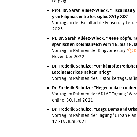
Leipzig.
Prof. Dr. Sarah Albiez-Wieck: "Fiscalidad y 
y en Filipinas entre los siglos XVI y XIX
"
Vortrag an der Facultad de Filosofía y Let
2023
PD Dr. Sarah Albiez-Wieck: "Neue Köpfe, n
spanischen Kolonialreich vom 16. bis 18. 
Vortrag im Rahmen der Ringvorlesung "
K
November 2022
Dr. Frederik Schulze
:
"Umkämpfte Peripheri
Lateinamerikas Kaltem Krieg"
Vortrag im Rahmen des Historikertags, Mü
Dr. Frederik Schulze: "Hegemonia e conhec
Vortrag im Rahmen der ADLAF-Tagung "Wisse
online, 30. Juni 2021
Dr. Frederik Schulze
:
"Large Dams and Urban
Vortrag im Rahmen der Tagung "Urban Planni
17.-19. Juni 2021