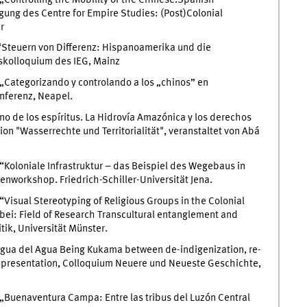
gung des Centre for Empire Studies: (Post)Colonial
r
Steuern von Differenz: Hispanoamerika und die
gskolloquium des IEG, Mainz
„Categorizando y controlando a los „chinos” en
nferenz, Neapel.
no de los espíritus. La Hidrovía Amazónica y los derechos
on "Wasserrechte und Territorialität", veranstaltet von Abá
“Koloniale Infrastruktur – das Beispiel des Wegebaus in
enworkshop. Friedrich-Schiller-Universität Jena.
“Visual Stereotyping of Religious Groups in the Colonial
bei: Field of Research Transcultural entanglement and
tik, Universität Münster.
engua del Agua Being Kukama between de-indigenization, re-
is presentation, Colloquium Neuere und Neueste Geschichte,
„Buenaventura Campa: Entre las tribus del Luzón Central