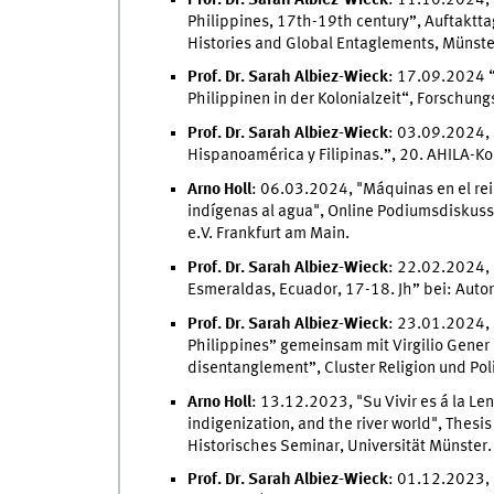
Philippines, 17th-19th century”, Auftaktta
Histories and Global Entaglements, Münste
Prof. Dr. Sarah Albiez-Wieck
: 17.09.2024 “
Philippinen in der Kolonialzeit“, Forschun
Prof. Dr. Sarah Albiez-Wieck
: 03.09.2024, 
Hispanoamérica y Filipinas.”, 20. AHILA-Ko
Arno Holl
: 06.03.2024, "Máquinas en el rei
indígenas al agua", Online Podiumsdiskussi
e.V. Frankfurt am Main.
Prof. Dr. Sarah Albiez-Wieck
: 22.02.2024, 
Esmeraldas, Ecuador, 17-18. Jh” bei: Autor
Prof. Dr. Sarah Albiez-Wieck
: 23.01.2024, 
Philippines” gemeinsam mit Virgilio Gener 
disentanglement”, Cluster Religion und Poli
Arno Holl
: 13.12.2023, "Su Vivir es á la L
indigenization, and the river world", Thes
Historisches Seminar, Universität Münster.
Prof. Dr. Sarah Albiez-Wieck
: 01.12.2023, 