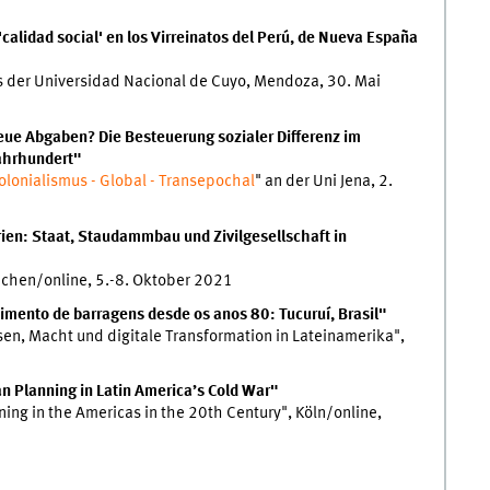
'calidad social' en los Virreinatos del Perú, de Nueva España
ras der Universidad Nacional de Cuyo, Mendoza, 30. Mai
eue Abgaben? Die Besteuerung sozialer Differenz im
Jahrhundert"
olonialismus - Global - Transepochal
" an der Uni Jena, 2.
en: Staat, Staudammbau und Zivilgesellschaft in
nchen/online, 5.-8. Oktober 2021
imento de barragens desde os anos 80: Tucuruí, Brasil"
n, Macht und digitale Transformation in Lateinamerika",
 Planning in Latin America’s Cold War"
ng in the Americas in the 20th Century", Köln/online,