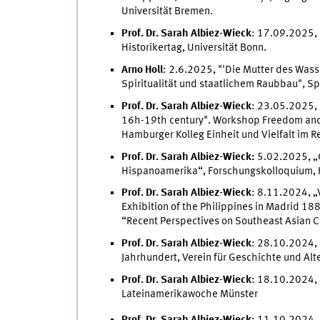
Universität Bremen.
Prof. Dr. Sarah Albiez-Wieck
: 17.09.2025, 
Historikertag, Universität Bonn.
Arno Holl
: 2.6.2025, "'Die Mutter des Was
Spiritualität und staatlichem Raubbau", S
Prof. Dr. Sarah Albiez-Wieck
: 23.05.2025, 
16h-19th century". Workshop Freedom and M
Hamburger Kolleg Einheit und Vielfalt im R
Prof. Dr. Sarah Albiez-Wieck:
5.02.2025, „
Hispanoamerika“, Forschungskolloquium, Hi
Prof. Dr. Sarah Albiez-Wieck
: 8.11.2024, „V
Exhibition of the Philippines in Madrid 18
“Recent Perspectives on Southeast Asian 
Prof. Dr. Sarah Albiez-Wieck
: 28.10.2024, 
Jahrhundert, Verein für Geschichte und Al
Prof. Dr. Sarah Albiez-Wieck
: 18.10.2024, 
Lateinamerikawoche Münster
Prof. Dr. Sarah Albiez-Wieck
: 11.10.2024, 