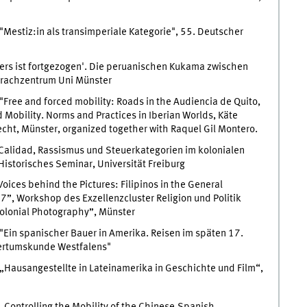
"Mestiz:in als transimperiale Kategorie", 55. Deutscher
sers ist fortgezogen'. Die peruanischen Kukama zwischen
prachzentrum Uni Münster
"Free and forced mobility: Roads in the Audiencia de Quito,
obility. Norms and Practices in Iberian Worlds, Käte
echt, Münster, organized together with Raquel Gil Montero.
Calidad, Rassismus und Steuerkategorien im kolonialen
storisches Seminar, Universität Freiburg
oices behind the Pictures: Filipinos in the General
87”, Workshop des Exzellenzcluster Religion und Politik
Colonial Photography”, Münster
"Ein spanischer Bauer in Amerika. Reisen im späten 17.
tertumskunde Westfalens"
„Hausangestellte in Lateinamerika in Geschichte und Film“,
„Controlling the Mobility of the Chinese.Spanish