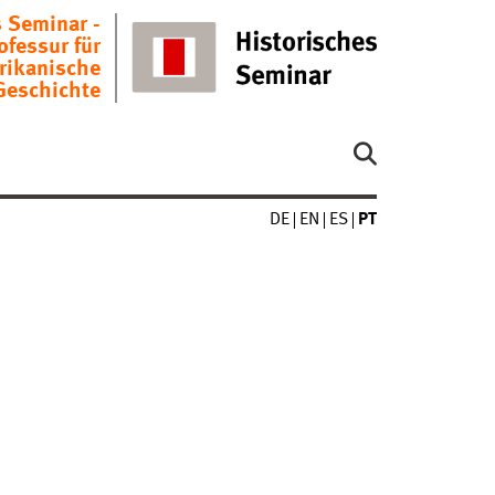
s Seminar -
ofessur für
rikanische
Geschichte
DE
EN
ES
PT