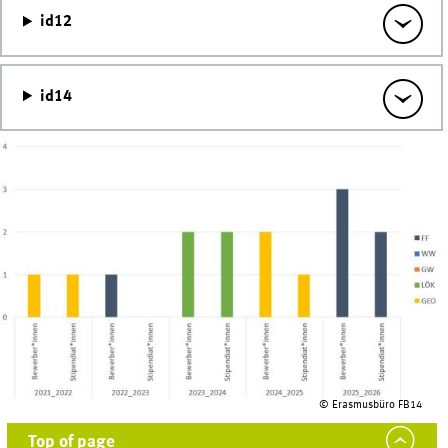
id12
id14
© Erasmusbüro FB14
Top of page