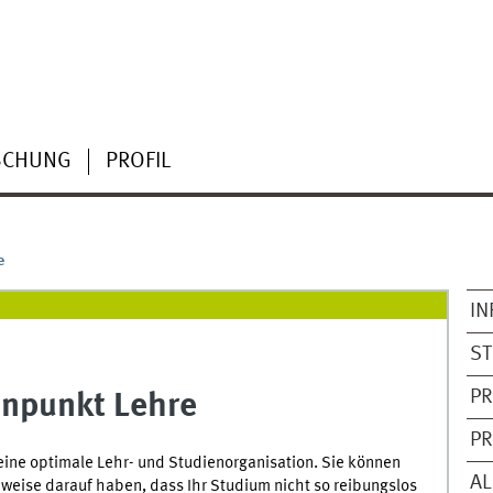
SCHUNG
PROFIL
e
IN
S
P
nnpunkt Lehre
P
 eine optimale Lehr- und Studienorganisation. Sie können
AL
nweise darauf haben, dass Ihr Studium nicht so reibungslos