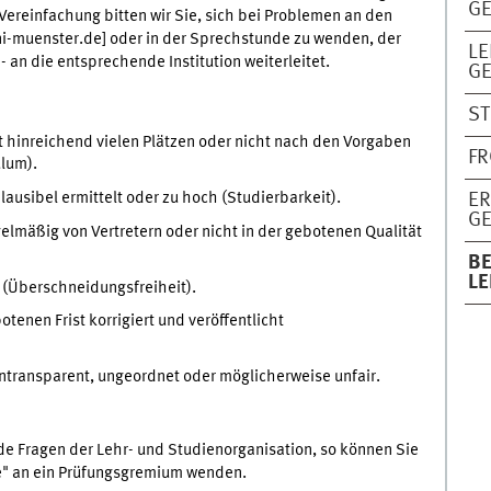
G
 Vereinfachung bitten wir Sie, sich bei Problemen an den
ni-muenster.de] oder in der Sprechstunde zu wenden, der
LE
an die entsprechende Institution weiterleitet.
G
S
t hinreichend vielen Plätzen oder nicht nach den Vorgaben
FR
lum).
lausibel ermittelt oder zu hoch (Studierbarkeit).
E
G
elmäßig von Vertretern oder nicht in der gebotenen Qualität
B
L
 (Überschneidungsfreiheit).
tenen Frist korrigiert und veröffentlicht
intransparent, ungeordnet oder möglicherweise unfair.
ende Fragen der Lehr- und Studienorganisation, so können Sie
e" an ein Prüfungsgremium wenden.