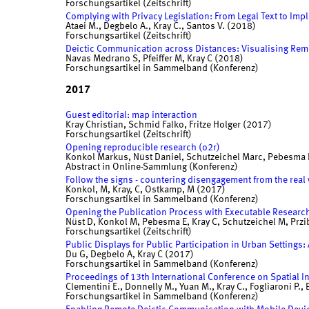
Forschungsartikel (Zeitschrift)
Complying with Privacy Legislation: From Legal Text to Im
Ataei M., Degbelo A., Kray C., Santos V. (2018)
Forschungsartikel (Zeitschrift)
Deictic Communication across Distances: Visualising Rem
Navas Medrano S, Pfeiffer M, Kray C (2018)
Forschungsartikel in Sammelband (Konferenz)
2017
Guest editorial: map interaction
Kray Christian, Schmid Falko, Fritze Holger (2017)
Forschungsartikel (Zeitschrift)
Opening reproducible research (o2r)
Konkol Markus, Nüst Daniel, Schutzeichel Marc, Pebesma Ed
Abstract in Online-Sammlung (Konferenz)
Follow the signs - countering disengagement from the real 
Konkol, M, Kray, C, Ostkamp, M (2017)
Forschungsartikel in Sammelband (Konferenz)
Opening the Publication Process with Executable Resear
Nüst D, Konkol M, Pebesma E, Kray C, Schutzeichel M, Przib
Forschungsartikel (Zeitschrift)
Public Displays for Public Participation in Urban Settings:
Du G, Degbelo A, Kray C (2017)
Forschungsartikel in Sammelband (Konferenz)
Proceedings of 13th International Conference on Spatial 
Clementini E., Donnelly M., Yuan M., Kray C., Fogliaroni P., 
Forschungsartikel in Sammelband (Konferenz)