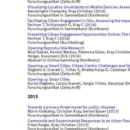
Forschungsartikel (Zeitschrift)
Visualizing Location Uncertainty on Mobile Devices: Asse
Ranasinghe Champika, Kray Christian (2016)
Forschungsartikel in Sammelband (Konferenz)
Facilitating Citizen Engagement in Situ: Assessing the Impa
Fechner T, Schlarmann D, Kray C (2016)
Forschungsartikel in Sammelband (Konferenz)
Presenting Citizen Engagement Opportunities Online: The R
Fechner T, Kray C (2016)
Forschungsartikel (Buchbeitrag)
Opening Reproducible Research
Nüst Daniel, Konkol Markus, Pebesma Edzer, Kray Christian
Holger, Kussmann Dirk (2016)
Abstract in Online-Sammlung (Konferenz)
Opening up Smart Cities: Citizen-Centric Challenges and O
Degbelo A, Granell C, Trilles S, Bhattacharya D, Casteleyn 
Forschungsartikel (Zeitschrift)
Opening up Smart Cities
Auriol Degbelo, Carlos Granell, Sergio Trilles, Devanjan B
Forschungsartikel (Zeitschrift)
2015
Towards a privacy threat model for public displays
Morin Ostkamp, Christian Kray, Gernot Bauer (2015)
Forschungsartikel in Sammelband (Konferenz)
Community and Governmental Responses to an Urban Flas
Fritze Holger, Kray Christian (2015)
Forschungsartikel in Sammelband (Konferenz)