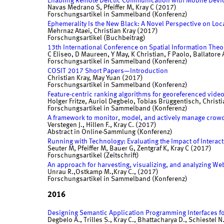
Enabling Remote Deictic Communication with Mobile Device
Navas Medrano S, Pfeiffer M, Kray C (2017)
Forschungsartikel in Sammelband (Konferenz)
Ephemerality Is the New Black: A Novel Perspective on Lo
Mehrnaz Ataei, Christian Kray (2017)
Forschungsartikel (Buchbeitrag)
13th International Conference on Spatial Information The
C Eliseo, D Maureen, Y May, K Christian, F Paolo, Ballatore
Forschungsartikel in Sammelband (Konferenz)
COSIT 2017 Short Papers—Introduction
Christian Kray, May Yuan (2017)
Forschungsartikel in Sammelband (Konferenz)
Feature-centric ranking algorithms for georeferenced vide
Holger Fritze, Auriol Degbelo, Tobias Brüggentisch, Christ
Forschungsartikel in Sammelband (Konferenz)
A framework to monitor, model, and actively manage crow
Verstegen J., Hillen F., Kray C. (2017)
Abstract in Online-Sammlung (Konferenz)
Running with Technology: Evaluating the Impact of Intera
Seuter M, Pfeiffer M, Bauer G, Zentgraf K, Kray C (2017)
Forschungsartikel (Zeitschrift)
An approach for harvesting, visualizing, and analyzing Web
Unrau R.,Ostkamp M.,Kray C., (2017)
Forschungsartikel in Sammelband (Konferenz)
2016
Designing Semantic Application Programming Interfaces f
Degbelo A., Trilles S., Kray C., Bhattacharya D., Schiestel N