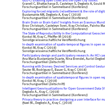
GEO-C: Enabling open cities and the Open City Toolkit
Granell C, Bhattacharya D, Casteleyn S, Degbelo A, Gould M
Forschungsartikel in Sammelband (Konferenz)
Exploring forced migrants (re)settlement & the role of digit
Bustamante AM, Degbelo A, Kray C (2018)
Forschungsartikel in Sammelband (Konferenz)
Brain Drain or Brain Gain? Insights from an Erasmus Mun
Brox Christoph, Casteleyn Sven, Kray Christian, Painho M
Forschungsartikel in Sammelband (Konferenz)
The State of Reproducibility in the Computational Geoscie
Konkol M, Kray C, Pfeiffer M (2018)
Sonstige wissenschaftliche Veröffentlichung
In-depth examination of spatio-temporal figures in open r
Konkol M, Kray C (2018)
Sonstige wissenschaftliche Veröffentlichung
Participatory design and participatory research: An HCI ca
Ana Maria Bustamante Duarte, Nina Brendel, Auriol Degbel
Forschungsartikel (Zeitschrift)
Running with Drones: Desired Services and Control Gestu
Seuter M, Rodriguez E, Bauer G, Kray C (2018)
Forschungsartikel in Sammelband (Konferenz)
In-depth examination of spatiotemporal figures in open re
Konkol M, Kray, C (2018)
Forschungsartikel (Zeitschrift)
Intelligent Geovisualizations for Open Government Data (V
Degbelo A., Kray C. (2018)
Forschungsartikel in Sammelband (Konferenz)
Privacy theory in practice: designing a user interface for 
Ataei M., Degbelo A., Kray C. (2018)