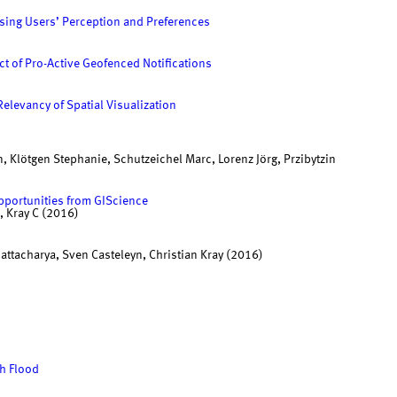
ssing Users’ Perception and Preferences
ct of Pro-Active Geofenced Notifications
elevancy of Spatial Visualization
, Klötgen Stephanie, Schutzeichel Marc, Lorenz Jörg, Przibytzin
pportunities from GIScience
S, Kray C (2016)
hattacharya, Sven Casteleyn, Christian Kray (2016)
h Flood