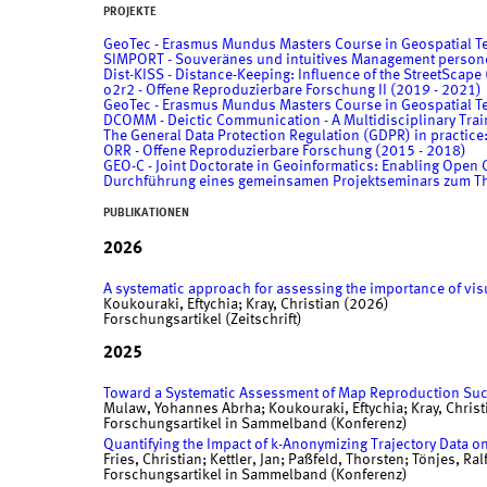
PROJEKTE
GeoTec - Erasmus Mundus Masters Course in Geospatial T
SIMPORT - Souveränes und intuitives Management person
Dist-KISS - Distance-Keeping: Influence of the StreetScape
o2r2 - Offene Reproduzierbare Forschung II (2019 - 2021)
GeoTec - Erasmus Mundus Masters Course in Geospatial T
DCOMM - Deictic Communication - A Multidisciplinary Trai
The General Data Protection Regulation (GDPR) in practice
ORR - Offene Reproduzierbare Forschung (2015 - 2018)
GEO-C - Joint Doctorate in Geoinformatics: Enabling Open C
Durchführung eines gemeinsamen Projektseminars zum Th
PUBLIKATIONEN
2026
A systematic approach for assessing the importance of vi
Koukouraki, Eftychia; Kray, Christian (2026)
Forschungsartikel (Zeitschrift)
2025
Toward a Systematic Assessment of Map Reproduction Su
Mulaw, Yohannes Abrha; Koukouraki, Eftychia; Kray, Christ
Forschungsartikel in Sammelband (Konferenz)
Quantifying the Impact of k-Anonymizing Trajectory Data
Fries, Christian; Kettler, Jan; Paßfeld, Thorsten; Tönjes, Ral
Forschungsartikel in Sammelband (Konferenz)