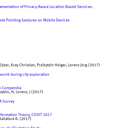
plementation of Privacy-Aware Location-Based Services.
ote Pointing Gestures on Mobile Devices
zer, Kray Christian, Przibytzin Holger, Lorenz Jörg (2017)
world during city exploration
ch Compendia
ytzin, H, Lorenz, J (2017)
 A Survey
Information Theory, COSIT 2017
Ballatore A. (2017)