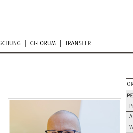
SCHUNG
GI-FORUM
TRANSFER
OR
P
P
A
W