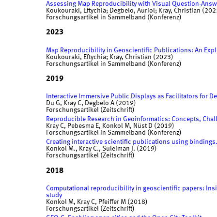
Assessing Map Reproducibility with Visual Question-Answe
Koukouraki, Eftychia; Degbelo, Auriol; Kray, Christian (202
Forschungsartikel in Sammelband (Konferenz)
2023
Map Reproducibility in Geoscientific Publications: An Expl
Koukouraki, Eftychia; Kray, Christian (2023)
Forschungsartikel in Sammelband (Konferenz)
2019
Interactive Immersive Public Displays as Facilitators for D
Du G, Kray C, Degbelo A (2019)
Forschungsartikel (Zeitschrift)
Reproducible Research in Geoinformatics: Concepts, Chall
Kray C, Pebesma E, Konkol M, Nüst D (2019)
Forschungsartikel in Sammelband (Konferenz)
Creating interactive scientific publications using bindings
Konkol M., Kray C., Suleiman J. (2019)
Forschungsartikel (Zeitschrift)
2018
Computational reproducibility in geoscientific papers: Ins
study
Konkol M, Kray C, Pfeiffer M (2018)
Forschungsartikel (Zeitschrift)