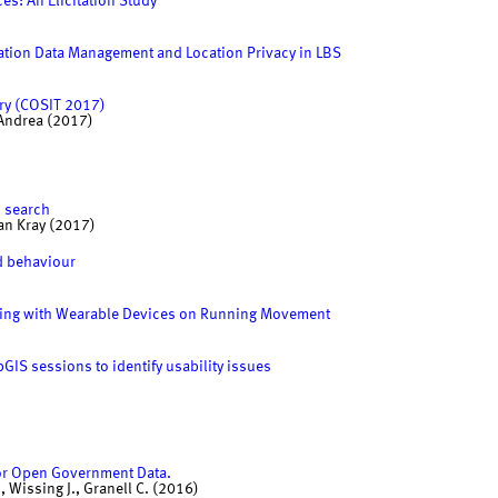
s: An Elicitation Study
cation Data Management and Location Privacy in LBS
ory (COSIT 2017)
 Andrea (2017)
o search
ian Kray (2017)
d behaviour
cting with Wearable Devices on Running Movement
GIS sessions to identify usability issues
or Open Government Data.
., Wissing J., Granell C. (2016)