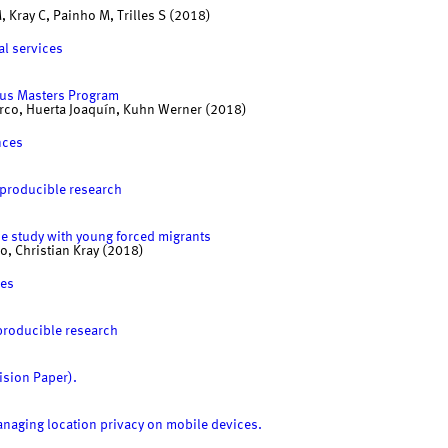
, Kray C, Painho M, Trilles S (2018)
al services
dus Masters Program
arco, Huerta Joaquín, Kuhn Werner (2018)
nces
eproducible research
se study with young forced migrants
o, Christian Kray (2018)
res
producible research
ision Paper).
managing location privacy on mobile devices.