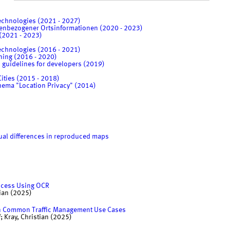
echnologies (2021 - 2027)
enbezogener Ortsinformationen (2020 - 2023)
 (2021 - 2023)
echnologies (2016 - 2021)
ning (2016 - 2020)
: guidelines for developers (2019)
ities (2015 - 2018)
ema "Location Privacy" (2014)
sual differences in reproduced maps
ccess Using OCR
ian (2025)
 on Common Traffic Management Use Cases
f; Kray, Christian (2025)