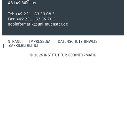
48149
Münster
Tel:
+49 251 - 83 33 08 3
Fax:
+49 251 - 83 39 76 3
geoinformatik@uni-muenster.de
INTRANET
IMPRESSUM
DATENSCHUTZHINWEIS
BARRIEREFREIHEIT
© 2026 INSTITUT FÜR GEOINFORMATIK