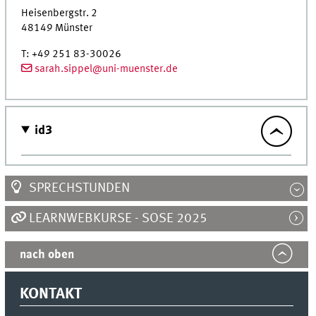
Heisenbergstr. 2
48149
Münster
T
:
+49 251 83-30026
sarah.sippel@uni-muenster.de
id3
SPRECHSTUNDEN
LEARNWEBKURSE - SOSE 2025
nach oben
KONTAKT