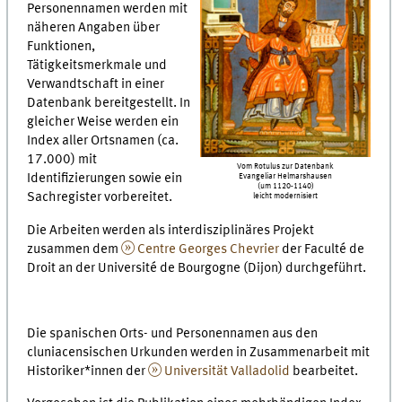
Personennamen werden mit
näheren Angaben über
Funktionen,
Tätigkeitsmerkmale und
Verwandtschaft in einer
Datenbank bereitgestellt. In
gleicher Weise werden ein
Index aller Ortsnamen (ca.
17.000) mit
Vom Rotulus zur Datenbank
Identifizierungen sowie ein
Evangeliar Helmarshausen
(um 1120-1140)
Sachregister vorbereitet.
leicht modernisiert
Die Arbeiten werden als interdisziplinäres Projekt
zusammen dem
Centre Georges Chevrier
der Faculté de
Droit an der Université de Bourgogne (Dijon) durchgeführt.
Die spanischen Orts- und Personennamen aus den
cluniacensischen Urkunden werden in Zusammenarbeit mit
Historiker*innen der
Universität Valladolid
bearbeitet.