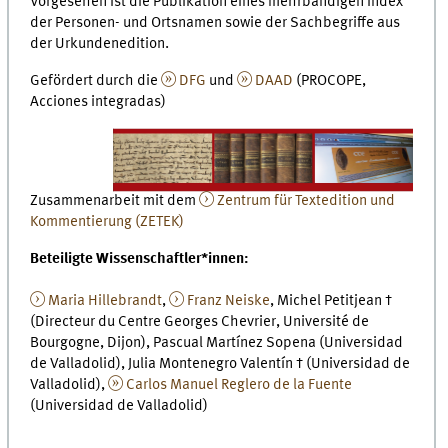
Vorgesehen ist die Publikation eines mehrbändigen Index
der Personen- und Ortsnamen sowie der Sachbegriffe aus
der Urkundenedition.
Gefördert durch die
DFG
und
DAAD
(PROCOPE,
Acciones integradas)
Zusammenarbeit mit dem
Zentrum für Textedition und
Kommentierung (ZETEK)
Beteiligte Wissenschaftler*innen:
Maria Hillebrandt
,
Franz Neiske
, Michel Petitjean †
(Directeur du Centre Georges Chevrier, Université de
Bourgogne, Dijon), Pascual Martínez Sopena (Universidad
de Valladolid), Julia Montenegro Valentín † (Universidad de
Valladolid),
Carlos Manuel Reglero de la Fuente
(Universidad de Valladolid)