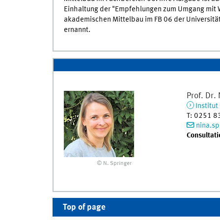
Einhaltung der "Empfehlungen zum Umgang mit W
akademischen Mittelbau im FB 06 der Universitä
ernannt.
Prof. Dr.
Institu
T
:
0251 8
nina.s
Consultati
© N. Springer
Top of page