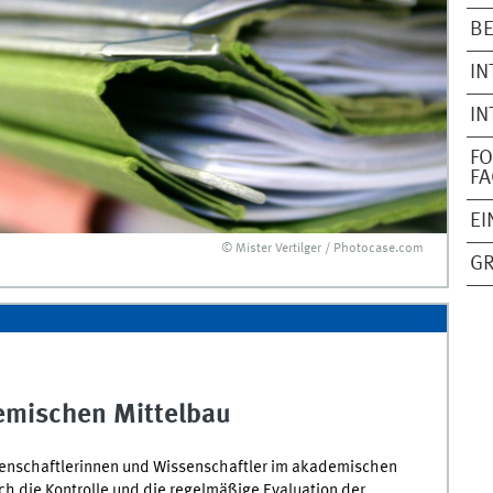
BE
IN
IN
F
FA
EI
© Mister Vertilger / Photocase.com
GR
emischen Mittelbau
senschaftlerinnen und Wissenschaftler im akademischen
ch die Kontrolle und die regelmäßige Evaluation der