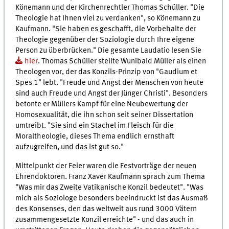
Könemann und der Kirchenrechtler Thomas Schüller. "Die
Theologie hat Ihnen viel zu verdanken", so Könemann zu
Kaufmann. "Sie haben es geschafft, die Vorbehalte der
Theologie gegenüber der Soziologie durch Ihre eigene
Person zu überbrücken." Die gesamte Laudatio lesen Sie
hier
. Thomas Schüller stellte Wunibald Müller als einen
Theologen vor, der das Konzils-Prinzip von "Gaudium et
Spes 1" lebt. "Freude und Angst der Menschen von heute
sind auch Freude und Angst der Jünger Christi". Besonders
betonte er Müllers Kampf für eine Neubewertung der
Homosexualität, die ihn schon seit seiner Dissertation
umtreibt. "Sie sind ein Stachel im Fleisch für die
Moraltheologie, dieses Thema endlich ernsthaft
aufzugreifen, und das ist gut so."
Mittelpunkt der Feier waren die Festvorträge der neuen
Ehrendoktoren. Franz Xaver Kaufmann sprach zum Thema
"Was mir das Zweite Vatikanische Konzil bedeutet". "Was
mich als Soziologe besonders beeindruckt ist das Ausmaß
des Konsenses, den das weltweit aus rund 3000 Vätern
zusammengesetzte Konzil erreichte" - und das auch in