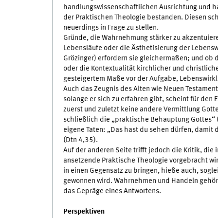
handlungswissenschaftlichen Ausrichtung und ha
der Praktischen Theologie bestanden. Diesen s
neuerdings in Frage zu stellen.
Gründe, die Wahrnehmung stärker zu akzentuieren,
Lebensläufe oder die Ästhetisierung der Lebensw
Grözinger) erfordern sie gleichermaßen; und ob d
oder die Kontextualität kirchlicher und christlich
gesteigertem Maße vor der Aufgabe, Lebenswirkl
Auch das Zeugnis des Alten wie Neuen Testaments
solange er sich zu erfahren gibt, scheint für de
zuerst und zuletzt keine andere Vermittlung Gotte
schließlich die „praktische Behauptung Gottes“ 
eigene Taten: „Das hast du sehen dürfen, damit du
(Dtn 4,35).
Auf der anderen Seite trifft jedoch die Kritik, d
ansetzende Praktische Theologie vorgebracht wi
in einen Gegensatz zu bringen, hieße auch, sogl
gewonnen wird. Wahrnehmen und Handeln gehöre
das Gepräge eines Antwortens.
Perspektiven