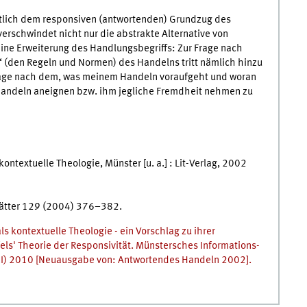
ztlich dem responsiven (antwortenden) Grundzug des
rschwindet nicht nur die abstrakte Alternative von
ne Erweiterung des Handlungsbegriffs: Zur Frage nach
(den Regeln und Normen) des Handelns tritt nämlich hinzu
Frage nach dem, was meinem Handeln voraufgeht und woran
 Handeln aneignen bzw. ihm jegliche Fremdheit nehmen zu
ntextuelle Theologie, Münster [u. a.] : Lit-Verlag, 2002
Blätter 129 (2004) 376–382.
s kontextuelle Theologie - ein Vorschlag zu ihrer
s' Theorie der Responsivität. Münstersches Informations-
AMI) 2010 [Neuausgabe von: Antwortendes Handeln 2002].