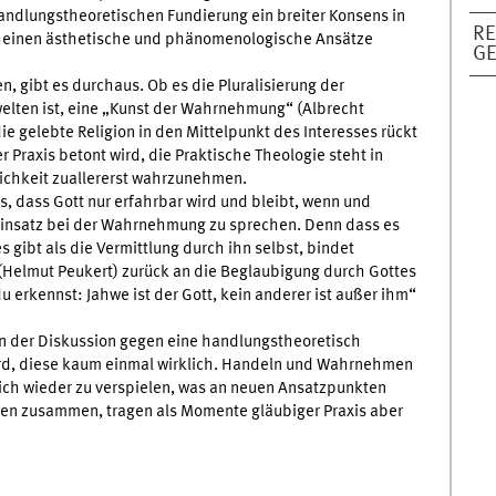
ndlungstheoretischen Fundierung ein breiter Konsens in
RE
cheinen ästhetische und phänomenologische Ansätze
G
 gibt es durchaus. Ob es die Pluralisierung der
elten ist, eine „Kunst der Wahrnehmung“ (Albrecht
ie gelebte Religion in den Mittelpunkt des Interesses rückt
er Praxis betont wird, die Praktische Theologie steht in
ichkeit zuallererst wahrzunehmen.
, dass Gott nur erfahrbar wird und bleibt, wenn und
n Einsatz bei der Wahrnehmung zu sprechen. Denn dass es
s gibt als die Vermittlung durch ihn selbst, bindet
(Helmut Peukert) zurück an die Beglaubigung durch Gottes
 erkennst: Jahwe ist der Gott, kein anderer ist außer ihm“
ie in der Diskussion gegen eine handlungstheoretisch
rd, diese kaum einmal wirklich. Handeln und Wahrnehmen
eich wieder zu verspielen, was an neuen Ansatzpunkten
n zusammen, tragen als Momente gläubiger Praxis aber