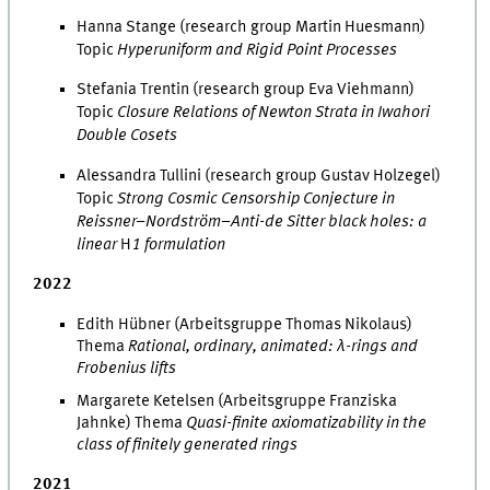
Hanna Stange (research group Martin Huesmann)
Topic
Hyperuniform and Rigid Point Processes
Stefania Trentin (research group Eva Viehmann)
Topic
Closure Relations of Newton Strata in Iwahori
Double Cosets
Alessandra Tullini (research group Gustav Holzegel)
Topic
Strong Cosmic Censorship Conjecture in
Reissner–Nordström–Anti-de Sitter black holes: a
linear
H
1 formulation
2022
Edith Hübner (Arbeitsgruppe Thomas Nikolaus)
Thema
Rational, ordinary, animated: λ-rings and
Frobenius lifts
Margarete Ketelsen (Arbeitsgruppe Franziska
Jahnke) Thema
Quasi-finite axiomatizability in the
class of finitely generated rings
2021