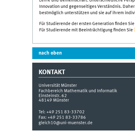
Lehre und Gemeinschaft. Unterschiedliche Perspe
Innovation und gegenseitiges Verständnis. Daher
bestmöglich unterstützen und sie auf ihrem indiv
Für Studierende der ersten Generation finden Si
Für Studierende mit Beeinträchtigung finden Sie
nach oben
KONTAKT
Universität Münster
Fachbereich Mathematik und Informatik
Einsteinstr. 62
48149
Münster
Tel:
+49 251 83-33702
Fax:
+49 251 83-33786
gleich10@uni-muenster.de