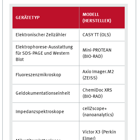
MODELL
GERÄTETYP
(HERSTELLER)
Elektronischer Zellzähler
CASY TT (OLS)
Elektrophorese-Ausstattung
Mini-PROTEAN
für SDS-PAGE und Western
(BIO-RAD)
Blot
Axio Imager.M2
Fluoreszenzmikroskop
(ZEISS)
ChemiDoc XRS
Geldokumentationseinheit
(BIO-RAD)
cellZscope+
Impedanzspektroskope
(nanoanalytics)
Victor X3 (Perkin
Elmer)