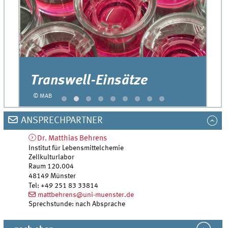
Transwell-Einsätze
I
© MAB
© 
ANSPRECHPARTNER
Dr.
Matthias
Behrens
Institut für Lebensmittelchemie
Zellkulturlabor
Raum 120.004
48149
Münster
Tel
:
+49 251 83 33814
mattbehrens@uni-muenster.de
Sprechstunde: nach Absprache