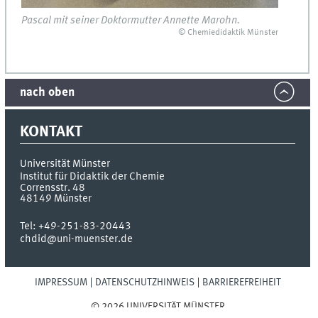
Pascal mit seiner Doktormutter Annette Marohn.
© Chemiedidaktik Münster
nach oben
KONTAKT
Universität Münster
Institut für Didaktik der Chemie
Corrensstr. 48
48149
Münster
Tel:
+49-251-83-20443
chdid@uni-muenster.de
IMPRESSUM
DATENSCHUTZHINWEIS
BARRIEREFREIHEIT
© 2026 UNIVERSITÄT MÜNSTER