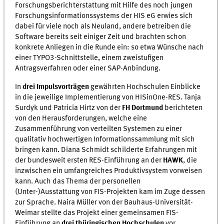
Forschungsberichterstattung mit Hilfe des noch jungen
Forschungsinformationssystems der HIS eG erwies sich
dabei für viele noch als Neuland, andere betreiben die
Software bereits seit einiger Zeit und brachten schon
konkrete Anliegen in die Runde ein: so etwa Wünsche nach
einer TYPO3-Schnittstelle, einem zweistufigen
Antragsverfahren oder einer SAP-Anbindung.
In
drei Impulsvorträgen
gewährten Hochschulen Einblicke
in die jeweilige Implementierung von HISinOne-RES. Tanja
Surdyk und Patricia Hirtz von der
FH Dortmund
berichteten
von den Herausforderungen, welche eine
Zusammenführung von verteilten Systemen zu einer
qualitativ hochwertigen Informationssammlung mit sich
bringen kann. Diana Schmidt schilderte Erfahrungen mit
der bundesweit ersten RES-Einführung an der
HAWK
, die
inzwischen ein umfangreiches Produktivsystem vorweisen
kann. Auch das Thema der personellen
(Unter-)Ausstattung von FIS-Projekten kam im Zuge dessen
zur Sprache. Naira Müller von der Bauhaus-Universität-
Weimar stellte das Projekt einer gemeinsamen FIS-
Einführung an
drei thüringischen Hochschulen
vor.