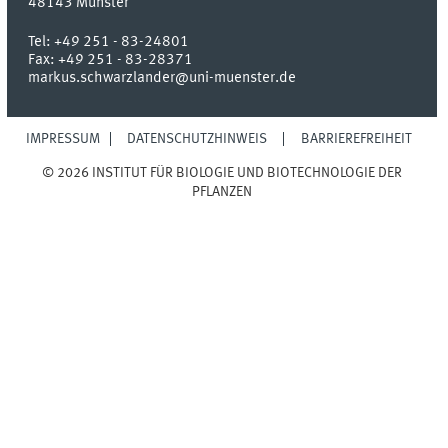
48143
Münster
Tel:
+49 251 - 83-24801
Fax:
+49 251 - 83-28371
markus.schwarzlander@uni-muenster.de
IMPRESSUM
DATENSCHUTZHINWEIS
BARRIEREFREIHEIT
© 2026 INSTITUT FÜR BIOLOGIE UND BIOTECHNOLOGIE DER
PFLANZEN