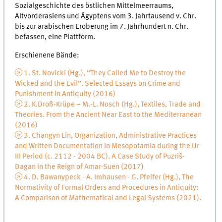
Sozialgeschichte des östlichen Mittelmeerraums,
Altvorderasiens und Ägyptens vom 3. Jahrtausend v. Chr.
bis zur arabischen Eroberung im 7. Jahrhundert n. Chr.
befassen, eine Plattform.
Erschienene Bände:
1. St. Novicki (Hg.), “They Called Me to Destroy the
Wicked and the Evil”. Selected Essays on Crime and
Punishment in Antiquity (2016)
2. K.Droß-Krüpe – M.-L. Nosch (Hg.), Textiles, Trade and
Theories. From the Ancient Near East to the Mediterranean
(2016)
3. Changyn Lin, Organization, Administrative Practices
and Written Documentation in Mesopotamia during the Ur
III Period (c. 2112 - 2004 BC). A Case Study of Puzriš-
Dagan in the Reign of Amar-Suen (2017)
4. D. Bawanypeck - A. Imhausen - G. Pfeifer (Hg.), The
Normativity of Formal Orders and Procedures in Antiquity:
A Comparison of Mathematical and Legal Systems (2021).