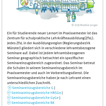
© ZLB/Wiebke Jünger
Ein für Studierende neuer Lernort im Praxissemester ist das
Zentrum für schulpraktische Lehrkräfteausbildung(
ZfsL
).
Jedes
ZfsL
in der Ausbildungsregion (Regierungsbezirk
Münster) gliedert sich in verschiedene lehramtsbezogene
Seminare auf. Dabei ist jedem lehramtsbezogenen
Seminar geographisch betrachtet ein spezifischer
Seminareinzugsbereich zugeordnet. Das Seminar betreut
die Schulen in seinem Seminareinzugsbereich im
Praxissemester und auch im Vorbereitungsdienst. Die
Seminareinzugsbereiche haben je nach Lehramt einen
unterschiedlichen Zuschnitt.
Seminareinzugsbereiche G
|
Seminareinzugsbereiche HRSGe
|
Seminareinzugsbereiche GyGe
|
Seminareinzugsbereiche BK