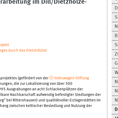
arbeitung im Dill/Dietzhölze-
D
S
N
B
S
rojekt
ges durch das Dietzhölztal
Z
G
W
projektes (gefördert von der
Volkswagen-Stiftung
N
ngen, die zur Lokalisierung von über 300
1995 Ausgrabungen an acht Schlackenplätzen der
N
elbare Nachbarschaft aufwendig befestigter Siedlungen der
N
g" bei Rittershausen) und qualitätvoller Erzlagerstätten im
hang zwischen keltischer Besiedlung und Nutzung der
D