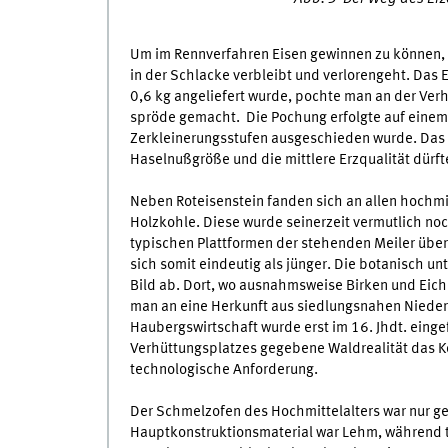
Um im Rennverfahren Eisen gewinnen zu können, i
in der Schlacke verbleibt und verlorengeht. Das 
0,6 kg angeliefert wurde, pochte man an der Verh
spröde gemacht. Die Pochung erfolgte auf einem
Zerkleinerungsstufen ausgeschieden wurde. Das 
Haselnußgröße und die mittlere Erzqualität dürf
Neben Roteisenstein fanden sich an allen hochm
Holzkohle. Diese wurde seinerzeit vermutlich no
typischen Plattformen der stehenden Meiler über
sich somit eindeutig als jünger. Die botanisch u
Bild ab. Dort, wo ausnahmsweise Birken und Eic
man an eine Herkunft aus siedlungsnahen Nieder
Haubergswirtschaft wurde erst im 16. Jhdt. einge
Verhüttungsplatzes gegebene Waldrealität das Ko
technologische Anforderung.
Der Schmelzofen des Hochmittelalters war nur ger
Hauptkonstruktionsmaterial war Lehm, während t