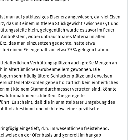
st man auf gutklassiges Eisenerz angewiesen, da viel Eisen
Erz, das mit einem mittleren Stückgewicht zwischen 0,1 und
üttungsstelle klein, gelegentlich wurde es zuvor im Feuer
 Amboßstein, wobei unbrauchbares Material in allen
Erz, das man einzusetzen gedachte, hatte etwa
te bei einem Eisengehalt von etwa 75% gelegen haben.
ittelalterlichen Verhüttungsplätzen auch große Mengen an
ch in altertümlichen Grubenmeilern gewonnen. Die
lagern sehr häufig ältere Schlackenplätze und erweisen
ntersuchten Holzkohlen geben holzartlich kein einheitliches
hen mit kleinem Stammdurchmesser vertreten sind, könnte
waldformationen schließen. Die geregelte
führt. Es scheint, daß die in unmittelbarer Umgebung des
hlholz bestimmt und nicht etwa eine spezifische
ingfügig eingetieft, d.h. im wesentlichen freistehend.
eilweise an der Ofenbasis und generell im hangab