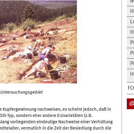
M
H
L
H
P
P
P
I
F
 Untersuchungsgebiet
che Kupfergewinnung nachweisen, es scheint jedoch, daß in
ill-Typ, sondern eher andere Erzvarietäten (z.B.
islang vorliegenden eindeutige Nachweise einer Verhüttung
ttelalter, vermutlich in die Zeit der Besiedlung durch die