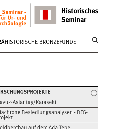
s Seminar -
für Ur- und
rchäologie
RÄHISTORISCHE BRONZEFUNDE
ORSCHUNGSPROJEKTE
avuz-Aslantaş/Karaseki
iachrone Besiedlungsanalysen - DFG-
rojekt
oldbergbau auf dem Ada Tepe