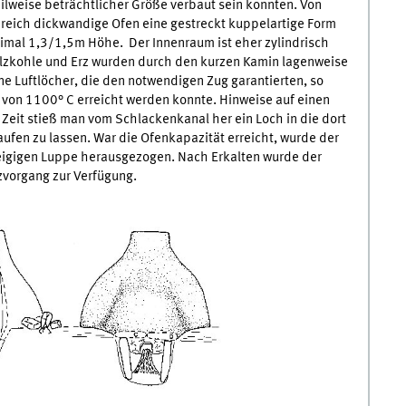
ilweise beträchtlicher Größe verbaut sein konnten. Von
reich dickwandige Ofen eine gestreckt kuppelartige Form
imal 1,3/1,5m Höhe. Der Innenraum ist eher zylindrisch
lzkohle und Erz wurden durch den kurzen Kamin lagenweise
e Luftlöcher, die den notwendigen Zug garantierten, so
von 1100° C erreicht werden konnte. Hinweise auf einen
u Zeit stieß man vom Schlackenkanal her ein Loch in die dort
ufen zu lassen. War die Ofenkapazität erreicht, wurde der
teigigen Luppe herausgezogen. Nach Erkalten wurde der
zvorgang zur Verfügung.