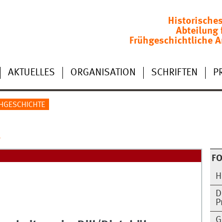
Historische
Abteilung 
Frühgeschichtliche A
AKTUELLES
ORGANISATION
SCHRIFTEN
P
ÜHGESCHICHTE
l
F
H
D
P
G