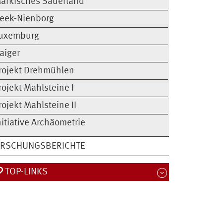
ärkisches Sauerland
eek-Nienborg
uxemburg
aiger
rojekt Drehmühlen
rojekt Mahlsteine I
rojekt Mahlsteine II
nitiative Archäometrie
ORSCHUNGSBERICHTE
TOP-LINKS