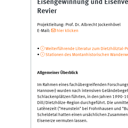
Eisengewinnung und Eisenver
Revier
Projektleitung: Prof. Dr. Albrecht Jockenhövel
E-Mail:
hier klicken
•
Weiterführende Literatur zum Dietzhölztal-P
•
Stationen des Montanhistorischen Wanderwe
Allgemeiner Überblick
Im Rahmen eines fachübergreifenden Forschungs
Hannover) wurden nach intensiven Geländebegehu
Schlackenplätzen führten, in den Jahren 1990-
Dill/Dietzhölze-Region durchgeführt. Die unmitt
Latènezeit ("Heunstein" bei Frohnhausen und "Bur
Scheldetal hatten einen ursächlichen Zusammen
Eisenerze vermuten lassen.