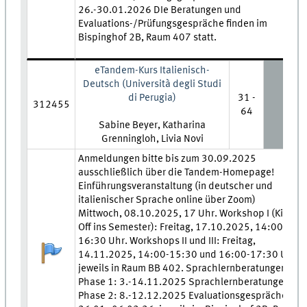
26.-30.01.2026 DIe Beratungen und
Evaluations-/Prüfungsgespräche finden im
Bispinghof 2B, Raum 407 statt.
eTandem-Kurs Italienisch-
Deutsch (Università degli Studi
di Perugia)
31 -
312455
64
Lehrkraft:
Sabine Beyer, Katharina
Grenningloh, Livia Novi
Zeit und Ort:
Anmeldungen bitte bis zum 30.09.2025
ausschließlich über die Tandem-Homepage!
Einführungsveranstaltung (in deutscher und
italienischer Sprache online über Zoom)
Mittwoch, 08.10.2025, 17 Uhr. Workshop I (Kick-
Off ins Semester): Freitag, 17.10.2025, 14:00-
16:30 Uhr. Workshops II und III: Freitag,
Anmeldestatus:
14.11.2025, 14:00-15:30 und 16:00-17:30 Uhr,
jeweils in Raum BB 402. Sprachlernberatungen -
Phase 1: 3.-14.11.2025 Sprachlernberatungen -
Phase 2: 8.-12.12.2025 Evaluationsgespräche: