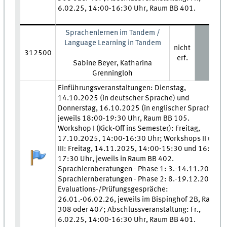
6.02.25, 14:00-16:30 Uhr, Raum BB 401.
Sprachenlernen im Tandem /
Language Learning in Tandem
nicht
312500
erf.
Lehrkraft:
Sabine Beyer, Katharina
Grenningloh
Zeit und Ort:
Einführungsveranstaltungen: Dienstag,
14.10.2025 (in deutscher Sprache) und
Donnerstag, 16.10.2025 (in englischer Sprache),
jeweils 18:00-19:30 Uhr, Raum BB 105.
Workshop I (Kick-Off ins Semester): Freitag,
17.10.2025, 14:00-16:30 Uhr; Workshops II und
III: Freitag, 14.11.2025, 14:00-15:30 und 16:00-
Anmeldestatus:
17:30 Uhr, jeweils in Raum BB 402.
Sprachlernberatungen - Phase 1: 3.-14.11.2025
Sprachlernberatungen - Phase 2: 8.-19.12.2025
Evaluations-/Prüfungsgespräche:
26.01.-06.02.26, jeweils im Bispinghof 2B, Raum
308 oder 407; Abschlussveranstaltung: Fr.,
6.02.25, 14:00-16:30 Uhr, Raum BB 401.