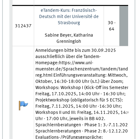
eTandem-Kurs: Französisch-
Deutsch mit der Université de
Strasbourg
30 -
312437
64
Lehrkraft:
Sabine Beyer, Katharina
Grenningloh
Zeit und Ort:
Anmeldungen bitte bis zum 30.09.2025
ausschließlich über die Tandem-
Homepage:https://www.uni-
muenster.de/Sprachenzentrum/tandem/tandem-
reg.html Einführungsveranstaltung: Mittwoch, 8.
Oktober, 16:30-18:00 Uhr (s.t.) über Zoom;
Workshops: Workshop I (Kick-Off ins Semester):
Freitag, 17.10.2025, 14:00 Uhr - 16:30 Uhr;
Projektworkshop (obligatorisch für 5 ECTS):
Anmeldestatus:
Freitag, 7.11.2025, 14:00 Uhr -16:30 Uhr;
Workshops II und III: Freitag, 14.11.2025, 14:00
Uhr - 17:00 Uhr, jeweils in BB 402.
Sprachlernberatungen - Phase 1: 3.-7.11.2025,
Sprachlernberatungen - Phase 2: 8.-12.12.2025
Evaluations-/Prüfungsgespräche: