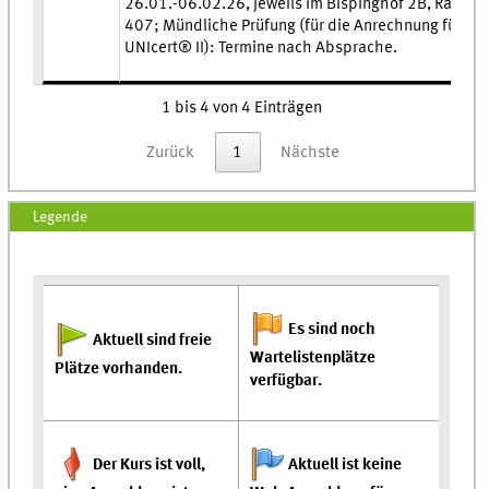
26.01.-06.02.26, jeweils im Bispinghof 2B, Raum
407; Mündliche Prüfung (für die Anrechnung für
UNIcert® II): Termine nach Absprache.
1 bis 4 von 4 Einträgen
Zurück
1
Nächste
Legende
Es sind noch
Aktuell sind freie
Wartelistenplätze
Plätze vorhanden.
verfügbar.
Der Kurs ist voll,
Aktuell ist keine