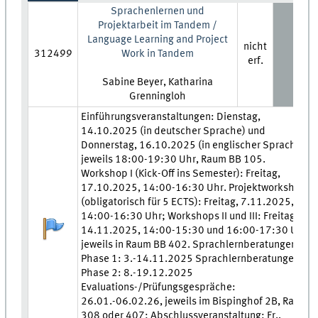
Sprachenlernen und
Projektarbeit im Tandem /
Language Learning and Project
nicht
312499
Work in Tandem
erf.
Lehrkraft:
Sabine Beyer, Katharina
Grenningloh
Zeit und Ort:
Einführungsveranstaltungen: Dienstag,
14.10.2025 (in deutscher Sprache) und
Donnerstag, 16.10.2025 (in englischer Sprache),
jeweils 18:00-19:30 Uhr, Raum BB 105.
Workshop I (Kick-Off ins Semester): Freitag,
17.10.2025, 14:00-16:30 Uhr. Projektworkshop
(obligatorisch für 5 ECTS): Freitag, 7.11.2025,
14:00-16:30 Uhr; Workshops II und III: Freitag,
Anmeldestatus:
14.11.2025, 14:00-15:30 und 16:00-17:30 Uhr,
jeweils in Raum BB 402. Sprachlernberatungen -
Phase 1: 3.-14.11.2025 Sprachlernberatungen -
Phase 2: 8.-19.12.2025
Evaluations-/Prüfungsgespräche:
26.01.-06.02.26, jeweils im Bispinghof 2B, Raum
308 oder 407; Abschlussveranstaltung: Fr.,