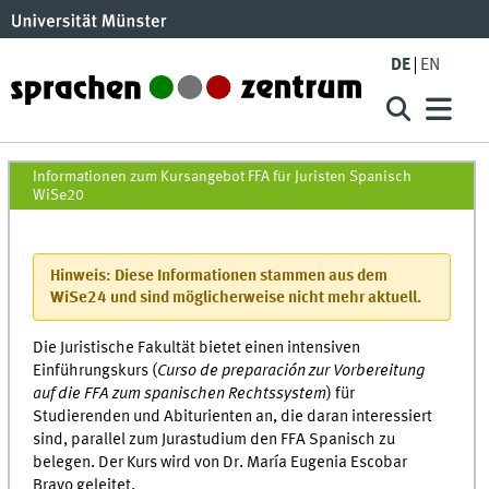
Skip to main content
DE
EN
FFA für Juristen Spanisch WiSe20
Informationen zum Kursangebot FFA für Juristen Spanisch
WiSe20
Hinweis: Diese Informationen stammen aus dem
WiSe24 und sind möglicherweise nicht mehr aktuell.
Die Juristische Fakultät bietet einen intensiven
Einführungskurs (
Curso de preparación zur Vorbereitung
auf die FFA zum spanischen Rechtssystem
) für
Studierenden und Abiturienten an, die daran interessiert
sind, parallel zum Jurastudium den FFA Spanisch zu
belegen. Der Kurs wird von Dr. María Eugenia Escobar
Bravo geleitet.