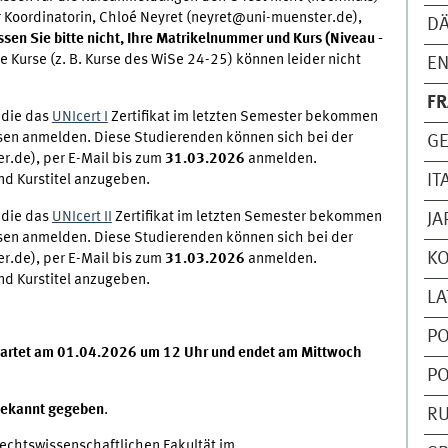
 Koordinatorin, Chloé Neyret (neyret@uni-muenster.de),
D
sen Sie bitte nicht, Ihre Matrikelnummer und Kurs (Niveau -
e Kurse (z. B. Kurse des WiSe 24-25) können leider nicht
EN
F
 die das
UNIcert I
Zertifikat im letzten Semester bekommen
rsen anmelden. Diese Studierenden können sich bei der
G
r.de), per E-Mail bis zum
31.03.2026
anmelden.
IT
nd Kurstitel anzugeben.
 die das
UNIcert II
Zertifikat im letzten Semester bekommen
JA
rsen anmelden. Diese Studierenden können sich bei der
K
r.de), per E-Mail bis zum
31.03.2026
anmelden.
nd Kurstitel anzugeben.
LA
PO
artet am
01.04.2026
um 12 Uhr und endet am Mittwoch
PO
bekannt gegeben
.
R
Rechtswissenschaftlichen Fakultät im