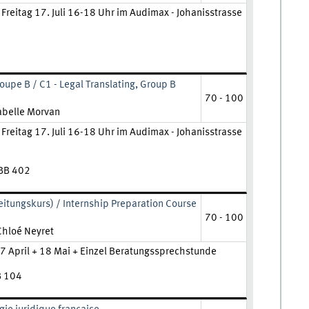
Freitag 17. Juli 16-18 Uhr im Audimax - Johanisstrasse
3
roupe B / C1 - Legal Translating, Group B
70 - 100
hrkraft:
abelle Morvan
Freitag 17. Juli 16-18 Uhr im Audimax - Johanisstrasse
 BB 402
eitungskurs) / Internship Preparation Course
70 - 100
ehrkraft:
Chloé Neyret
7 April + 18 Mai + Einzel Beratungssprechstunde
B 104