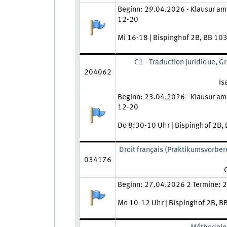
Zeit und Ort:
Beginn: 29.04.2026 - Klausur am 
12-20
Anmeldestatus:
Mi 16-18 | Bispinghof 2B, BB 10
C1 - Traduction juridique, G
204062
Le
Is
Zeit und Ort:
Beginn: 23.04.2026 - Klausur am 
12-20
Anmeldestatus:
Do 8:30-10 Uhr | Bispinghof 2B,
Droit français (Praktikumsvorber
034176
L
Zeit und Ort:
Beginn: 27.04.2026 2 Termine: 2
Anmeldestatus:
Mo 10-12 Uhr | Bispinghof 2B, B