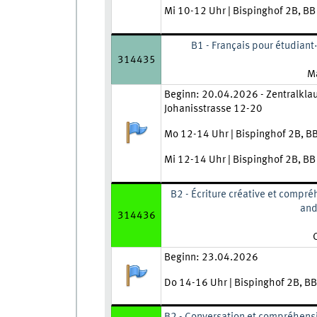
Mi 10-12 Uhr | Bispinghof 2B, B
B1 - Français pour étudiant
314435
Le
Ma
Zeit und Ort:
Beginn: 20.04.2026 - Zentralkla
Johanisstrasse 12-20
Anmeldestatus:
Mo 12-14 Uhr | Bispinghof 2B, B
Mi 12-14 Uhr | Bispinghof 2B, B
B2 - Écriture créative et compré
and
314436
L
Zeit und Ort:
Beginn: 23.04.2026
Anmeldestatus:
Do 14-16 Uhr | Bispinghof 2B, B