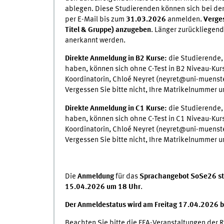
ablegen. Diese Studierenden können sich bei der
per E-Mail bis zum
31.03.2026
anmelden.
Verges
Titel & Gruppe) anzugeben
. Länger zurückliegend
anerkannt werden.
Direkte Anmeldung in B2 Kurse:
die Studierende,
haben, können sich ohne C-Test in B2 Niveau-Ku
Koordinatorin, Chloé Neyret (neyret@uni-muenste
Vergessen Sie bitte nicht, Ihre Matrikelnummer u
Direkte Anmeldung in C1 Kurse:
die Studierende,
haben, können sich ohne C-Test in C1 Niveau-Ku
Koordinatorin, Chloé Neyret (neyret@uni-muenste
Vergessen Sie bitte nicht, Ihre Matrikelnummer u
Die
Anmeldung
für das
Sprachangebot SoSe26 st
15.04.2026 um 18 Uhr
.
Der Anmeldestatus wird am Freitag 17.04.2026 
Beachten Sie bitte die FFA-Veranstaltungen der 