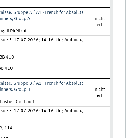
nisse, Gruppe A / A1 - French for Absolute
inners, Group A
nicht
erf.
hrkraft:
gali Phélizot
usur: Fr 17.07.2026; 14-16 Uhr; Audimax,
 BB 410
 BB 410
nisse, Gruppe B / A1 - French for Absolute
inners, Group B
nicht
erf.
aft:
ébastien Goubault
usur: Fr 17.07.2026; 14-16 Uhr; Audimax,
29, 114