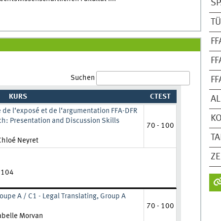
SP
TÜ
FF
FF
Suchen
FF
KURS
CTEST
AL
ue de l‘exposé et de l‘argumentation FFA-DFR
K
h: Presentation and Discussion Skills
70 - 100
T
ehrkraft:
Chloé Neyret
ZE
B 104
roupe A / C1 - Legal Translating, Group A
70 - 100
hrkraft:
abelle Morvan