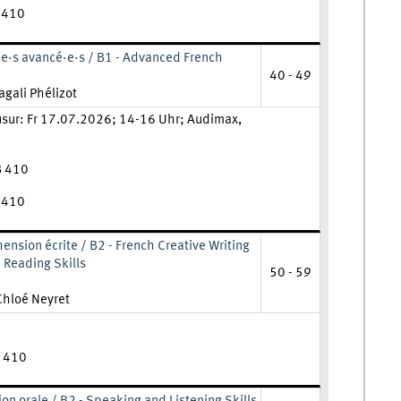
B 410
·e·s avancé·e·s / B1 - Advanced French
40 - 49
hrkraft:
gali Phélizot
usur: Fr 17.07.2026; 14-16 Uhr; Audimax,
B 410
B 410
hension écrite / B2 - French Creative Writing
 Reading Skills
50 - 59
ehrkraft:
Chloé Neyret
B 410