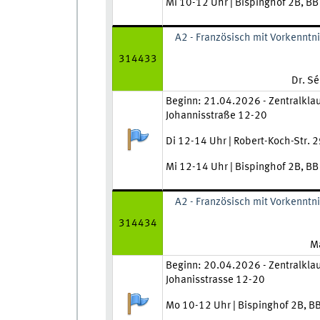
Mi 10-12 Uhr | Bispinghof 2B, B
A2 - Französisch mit Vorkenntni
314433
Lehrkr
Dr. S
Zeit und Ort:
Beginn: 21.04.2026 - Zentralkla
Johannisstraße 12-20
Anmeldestatus:
Di 12-14 Uhr | Robert-Koch-Str. 
Mi 12-14 Uhr | Bispinghof 2B, B
A2 - Französisch mit Vorkenntni
314434
Le
Ma
Zeit und Ort:
Beginn: 20.04.2026 - Zentralkla
Johanisstrasse 12-20
Anmeldestatus:
Mo 10-12 Uhr | Bispinghof 2B, B