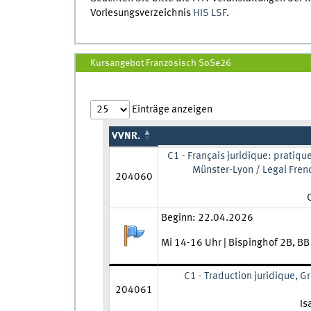
Vorlesungsverzeichnis
HIS LSF
.
Kursangebot Französisch SoSe26
Einträge anzeigen
VVNR.
C1 - Français juridique: pratiq
Münster-Lyon / Legal Frenc
204060
L
Zeit und Ort:
Beginn: 22.04.2026
Anmeldestatus:
Mi 14-16 Uhr | Bispinghof 2B, B
C1 - Traduction juridique, G
204061
Le
Is