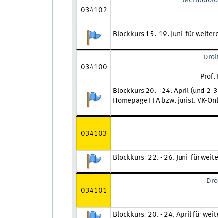
Méthodolog
034102
Zeit und Ort:
Blockkurs 15.-19. Juni für weiter
Anmeldestatus:
Droi
034100
Lehrk
Prof. 
Zeit und Ort:
Blockkurs 20. - 24. April (und 2-
Anmeldestatus:
Homepage FFA bzw. jurist. VK-Onl
034103
Zeit und Ort:
Blockkurs: 22. - 26. Juni für wei
Anmeldestatus:
Dro
034101
Zeit und Ort:
Blockkurs: 20. - 24. April für wei
Anmeldestatus: