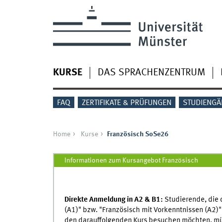
Skip to main content
KURSE
DAS SPRACHENZENTRUM
FAQ
ZERTIFIKATE & PRÜFUNGEN
STUDIENGÄ
Home
Kurse
Französisch SoSe26
Französisch SoSe26
Informationen zum Kursangebot Französisch
Direkte Anmeldung in A2 & B1:
Studierende, die 
(A1)" bzw. "Französisch mit Vorkenntnissen (A2)
den darauffolgenden Kurs besuchen möchten, müs