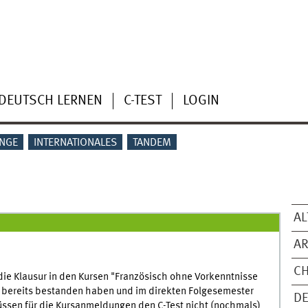
DEUTSCH LERNEN
C-TEST
LOGIN
NGE
INTERNATIONALES
TANDEM
AL
A
CH
die Klausur in den Kursen "Französisch ohne Vorkenntnisse
" bereits bestanden haben und im direkten Folgesemester
D
sen für die Kursanmeldungen den C-Test nicht (nochmals)