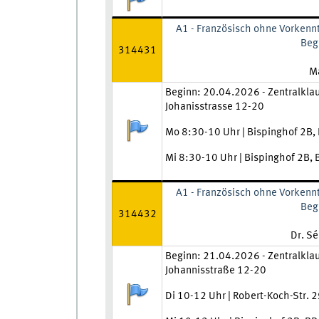
A1 - Französisch ohne Vorkennt
Beg
314431
Le
Ma
Zeit und Ort:
Beginn: 20.04.2026 - Zentralkla
Johanisstrasse 12-20
Anmeldestatus:
Mo 8:30-10 Uhr | Bispinghof 2B,
Mi 8:30-10 Uhr | Bispinghof 2B,
A1 - Französisch ohne Vorkennt
Beg
314432
Lehrkr
Dr. S
Zeit und Ort:
Beginn: 21.04.2026 - Zentralkla
Johannisstraße 12-20
Anmeldestatus:
Di 10-12 Uhr | Robert-Koch-Str. 