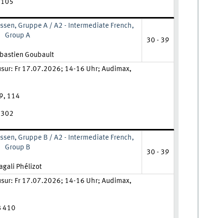
B 105
ssen, Gruppe A / A2 - Intermediate French,
Group A
30 - 39
aft:
ébastien Goubault
usur: Fr 17.07.2026; 14-16 Uhr; Audimax,
29, 114
B 302
ssen, Gruppe B / A2 - Intermediate French,
Group B
30 - 39
hrkraft:
gali Phélizot
usur: Fr 17.07.2026; 14-16 Uhr; Audimax,
B 410