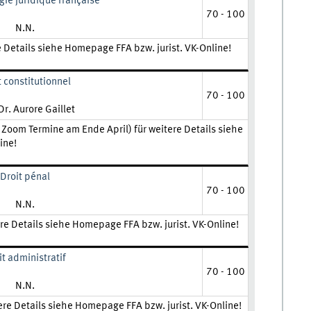
ie juridique française
70 - 100
Lehrkraft:
N.N.
e Details siehe Homepage FFA bzw. jurist. VK-Online!
t constitutionnel
70 - 100
raft:
Dr. Aurore Gaillet
3 Zoom Termine am Ende April) für weitere Details siehe
ine!
Droit pénal
70 - 100
Lehrkraft:
N.N.
tere Details siehe Homepage FFA bzw. jurist. VK-Online!
it administratif
70 - 100
Lehrkraft:
N.N.
tere Details siehe Homepage FFA bzw. jurist. VK-Online!