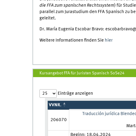
die FFA zum spanischen Rechtssystem
) für Studi
parallel zum Jurastudium den FFA Spanisch zu be
geleitet.
Dr. María Eugenia Escobar Bravo: escobarbravo
Weitere Informationen finden Sie
hier
Kursangebot FFA für Juristen Spanisch SoSe24
Einträge anzeigen
VVNR.
Traducción jurídica Blended
206070
Lehrk
Mart
Zeit und Ort:
Beginn: 18.04.2024