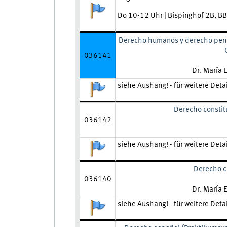
Anmeldestatus:
Do 10-12 Uhr | Bispinghof 2B, B
Derecho humanos y derecho pena
036141
Lehrkraft:
Dr. María 
Zeit und Ort:
siehe Aushang! - für weitere Deta
Anmeldestatus:
Derecho constitu
036142
Zeit und Ort:
siehe Aushang! - für weitere Deta
Anmeldestatus:
Derecho civ
036140
Lehrkraft:
Dr. María 
Zeit und Ort:
siehe Aushang! - für weitere Deta
Anmeldestatus: