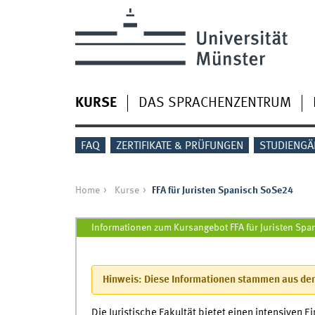
Skip to main content
KURSE
DAS SPRACHENZENTRUM
FAQ
ZERTIFIKATE & PRÜFUNGEN
STUDIENGÄ
Home
Kurse
FFA für Juristen Spanisch SoSe24
FFA für Juristen Spanisch SoSe24
Informationen zum Kursangebot FFA für Juristen Sp
Hinweis: Diese Informationen stammen aus dem
Die Juristische Fakultät bietet einen intensiven E