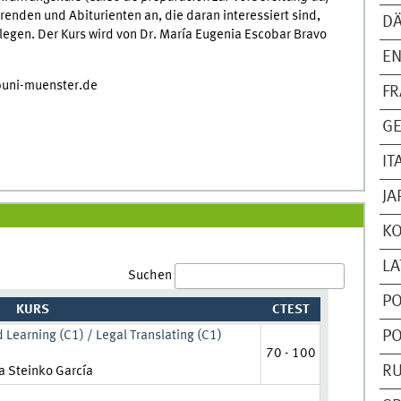
erenden und Abiturienten an, die daran interessiert sind,
D
legen. Der Kurs wird von Dr. María Eugenia Escobar Bravo
EN
@uni-muenster.de
F
G
IT
JA
K
LA
Suchen
PO
KURS
CTEST
 Learning (C1) / Legal Translating (C1)
PO
70 - 100
raft:
R
a Steinko García