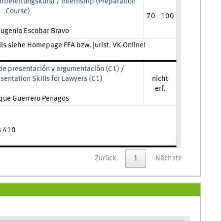
bereitungskurs) / Internship (Preparation
Course)
70 - 100
Eugenia Escobar Bravo
ils siehe Homepage FFA bzw. jurist. VK-Online!
s de presentación y argumentación (C1) /
entation Skills for Lawyers (C1)
nicht
erf.
ique Guerrero Penagos
B 410
Zurück
1
Nächste