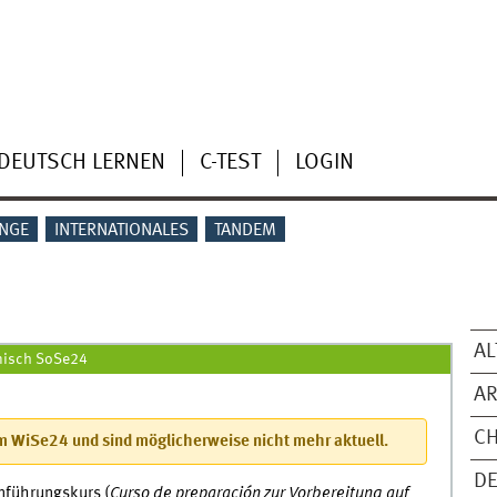
DEUTSCH LERNEN
C-TEST
LOGIN
NGE
INTERNATIONALES
TANDEM
AL
anisch SoSe24
A
CH
 WiSe24 und sind möglicherweise nicht mehr aktuell.
D
inführungskurs (
Curso de preparación zur Vorbereitung auf