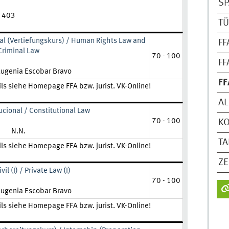
SP
B 403
TÜ
l (Vertiefungskurs) / Human Rights Law and
FF
Criminal Law
70 - 100
FF
Eugenia Escobar Bravo
FF
ils siehe Homepage FFA bzw. jurist. VK-Online!
AL
cional / Constitutional Law
70 - 100
K
Lehrkraft:
N.N.
T
ils siehe Homepage FFA bzw. jurist. VK-Online!
ZE
il (I) / Private Law (I)
70 - 100
Eugenia Escobar Bravo
ils siehe Homepage FFA bzw. jurist. VK-Online!