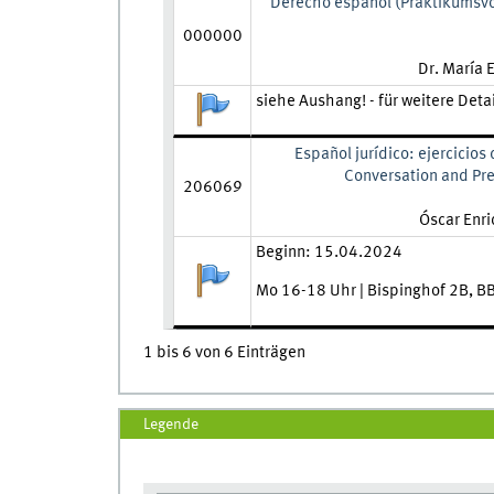
Derecho español (Praktikumsvor
000000
Lehrkraft:
Dr. María 
Zeit und Ort:
siehe Aushang! - für weitere Deta
Anmeldestatus:
Español jurídico: ejercicio
Conversation and Pres
206069
Lehrkraft:
Óscar Enr
Zeit und Ort:
Beginn: 15.04.2024
Anmeldestatus:
Mo 16-18 Uhr | Bispinghof 2B, B
1 bis 6 von 6 Einträgen
Legende