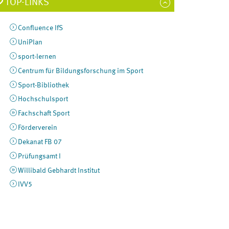
TOP-LINKS
Confluence IfS
UniPlan
sport-lernen
Centrum für Bildungsforschung im Sport
Sport-Bibliothek
Hochschulsport
Fachschaft Sport
Förderverein
Dekanat FB 07
Prüfungsamt I
Willibald Gebhardt Institut
IVV5