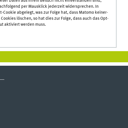
e­ser Daten aus Ihrem Besuch nicht ein­ver­stan­den sind,
achfolgend per Maus­klick jederzeit wider­spre­chen. In
t-Cookie
abgelegt, was zur Folge hat, dass Matomo kei­ner­
e
Cookies
löschen, so hat dies zur Folge, dass auch das
Opt-
ut aktiviert werden muss.