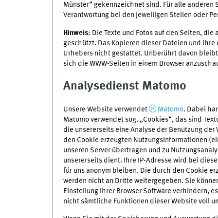
Münster“ gekennzeichnet sind. Für alle anderen 
Verantwortung bei den jeweiligen Stellen oder Per
Hinweis:
Die Texte und Fotos auf den Seiten, die
geschützt. Das Kopieren dieser Dateien und ihr
Urhebers nicht gestattet. Unberührt davon bleib
sich die WWW-Seiten in einem Browser anzuscha
Analysedienst Matomo
Unsere
Website
verwendet
Matomo
. Dabei ha
Matomo verwendet
sog.
„
Cookies
“, das sind Tex
die unsererseits eine Analyse der Benutzung der
den
Cookie
erzeugten Nutzungsinformationen (ein
unseren
Server
übertragen und zu Nutzungsanaly
unsererseits dient. Ihre
IP
-Adresse wird bei diese
für uns anonym bleiben. Die durch den
Cookie
erz
werden nicht an Dritte weitergegeben. Sie könn
Einstellung Ihrer
Browser
Software
verhindern, es
nicht sämtliche Funktionen dieser
Website
voll u