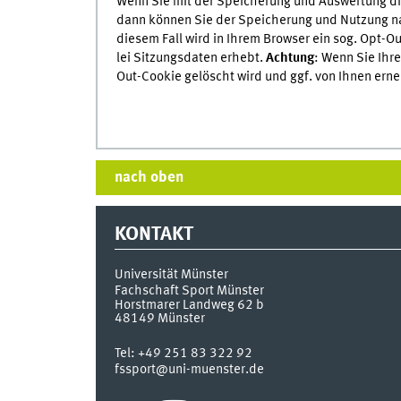
Wenn Sie mit der Spei­che­rung und Aus­wer­tung di
dann kön­nen Sie der Spei­che­rung und Nut­zung n
diesem Fall wird in Ihrem
Browser
ein
sog.
Opt-Ou
lei Sit­zungs­da­ten erhebt.
Achtung
: Wenn Sie Ihr
Out-Cookie
gelöscht wird und
ggf.
von Ihnen erne
nach oben
KONTAKT
Universität Münster
Fachschaft Sport Münster
Horstmarer Landweg 62 b
48149
Münster
Tel:
+49 251 83 322 92
fssport@uni-muenster.de