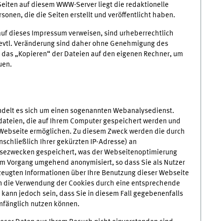
Seiten auf diesem WWW-Server liegt die redaktionelle
sonen, die die Seiten erstellt und veröffentlicht haben.
 auf dieses Impressum verweisen, sind urheberrechtlich
e evtl. Veränderung sind daher ohne Genehmigung des
t das „Kopieren“ der Dateien auf den eigenen Rechner, um
uen.
ndelt es sich um einen sogenannten
Web
analysedienst.
tdateien, die auf Ihrem
Computer
gespeichert werden und
Web
seite ermöglichen. Zu diesem Zweck werden die durch
schließlich Ihrer gekürzten
IP
-Adresse) an
sezwecken gespeichert, was der
Web
seitenoptimierung
m Vorgang umge­hend anony­mi­siert, so dass Sie als Nutzer
eugten Informationen über Ihre Benutzung dieser
Web
seite
en die Verwendung der
Cookies
durch eine entsprechende
 kann jedoch sein, dass Sie in diesem Fall gegebenenfalls
mfänglich nutzen können.