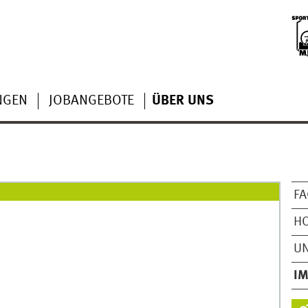
NGEN
JOBANGEBOTE
ÜBER UNS
FA
HO
U
I