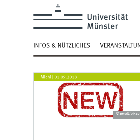
INFOS & NÜTZLICHES
VERANSTALTU
Michi
|
01.09.2018
© geralt/pixab