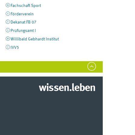
Fachschaft Sport
Förderverein
Dekanat FB 07
Prüfungsamt I
Willibald Gebhardt Institut
IVV5
wissen.leben