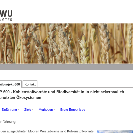
Mitarbeiter
Publikationen
Events
Presse
Links
eilprojekt 600
Kontakt
P 600 - Kohlenstoffvorräte und Biodiversität in in nicht ackerbaulich
enutzten Ökosystemen
Einführung
-
Ziele
-
Methoden
-
Erste Ergebnisse
inführung
n den ausgedehnten Mooren Westsibiriens sind Kohlenstoffvorräte