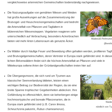
vergleichsweise artenreichen Gemeinschaften bodenständig nachgewiesen.
Die Nutzungsaufgabe von gemähten Wiesen und Weiden
hat große Auswirkungen auf die Zusammensetzung der
Brutvogel- und Heuschreckengemeinschaften und bedroht
die Artenvielfalt von Pflanzen und Tagfaltern in
blütenreichen Wiesensteppen. Vogelarten reagieren sehr
unterschiedlich auf Verbrachung, besonders Ackerbrachen
Mädesüß-Perlmutter
bieten viel mehr Arten Lebensraum als genutzte Äcker.
(
Brenthi
Da Wälder durch häufige Feuer und Beweidung offen gehalten werden, profitieren Tagfa
und Brutvogelgemeinschaften, deren Vertreter in Europa stark gefährdet sind. In diese
lichten Birkenwäldern findet sich die höchste Artenvielfalt an Pflanzen und viele in
Mitteleuropa seltene Arten der Grünlandgesellschaften treten hier auf.
Die Übergangsmoore, die sich rund um Tyumen aus
klassischer Seenverlandung bildeten, leisten einen
wichtigen Beitrag zur Biodiversität der Region, da sie eine
breite Spanne trophischer Gegebenheiten abdecken. Ihre
Gefährdung ist offensichtlich, denn sie beherbergen einige
hochmoortypische und boreale Pflanzenarten, die in
Niede
Europa stark gefährdet sind (z.B.
Carex limosa
,
nördlich von T
Scheuchzeria palustris
,
Rubus chameamorus
).