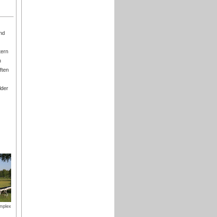
end
tern
n
ften
lder
mplex