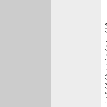
M
Ba
(
g
Bi
Be
P
Pa
Pr
F
5
Be
b
D
in
d
w