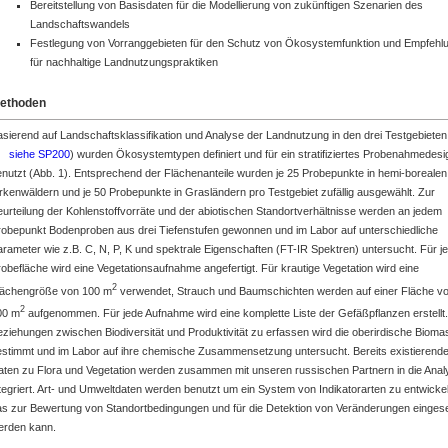
Bereitstellung von Basisdaten für die Modellierung von zukünftigen Szenarien des
Landschaftswandels
Festlegung von Vorranggebieten für den Schutz von Ökosystemfunktion und Empfehl
für nachhaltige Landnutzungspraktiken
ethoden
sierend auf Landschaftsklassifikation und Analyse der Landnutzung in den drei Testgebieten
siehe SP200
) wurden Ökosystemtypen definiert und für ein stratifiziertes Probenahmedesi
enutzt (Abb. 1). Entsprechend der Flächenanteile wurden je 25 Probepunkte in hemi-borealen
rkenwäldern und je 50 Probepunkte in Grasländern pro Testgebiet zufällig ausgewählt. Zur
urteilung der Kohlenstoffvorräte und der abiotischen Standortverhältnisse werden an jedem
robepunkt Bodenproben aus drei Tiefenstufen gewonnen und im Labor auf unterschiedliche
rameter wie z.B. C, N, P, K und spektrale Eigenschaften (FT-IR Spektren) untersucht. Für j
obefläche wird eine Vegetationsaufnahme angefertigt. Für krautige Vegetation wird eine
2
lächengröße von 100 m
verwendet, Strauch und Baumschichten werden auf einer Fläche v
2
00 m
aufgenommen. Für jede Aufnahme wird eine komplette Liste der Gefäßpflanzen erstellt
ziehungen zwischen Biodiversität und Produktivität zu erfassen wird die oberirdische Biom
estimmt und im Labor auf ihre chemische Zusammensetzung untersucht. Bereits existierend
aten zu Flora und Vegetation werden zusammen mit unseren russischen Partnern in die Ana
tegriert. Art- und Umweltdaten werden benutzt um ein System von Indikatorarten zu entwicke
as zur Bewertung von Standortbedingungen und für die Detektion von Veränderungen eingese
erden kann.