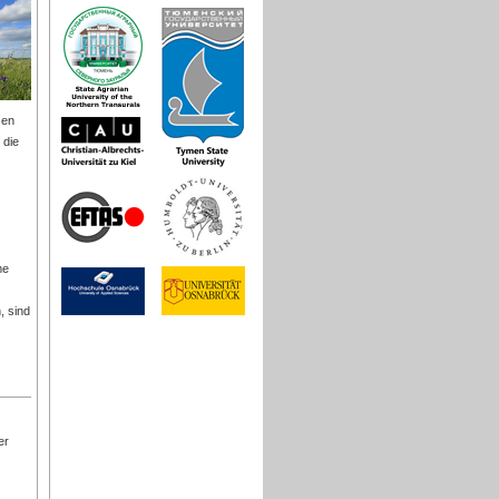
sen
 die
me
, sind
er