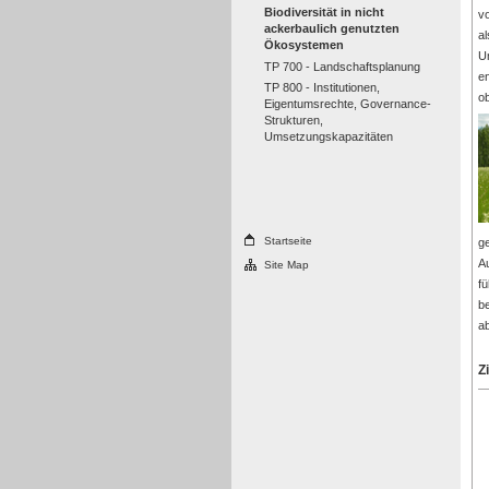
Biodiversität in nicht
v
ackerbaulich genutzten
a
Ökosystemen
U
TP 700 - Landschaftsplanung
e
TP 800 - Institutionen,
ob
Eigentumsrechte, Governance-
Strukturen,
Umsetzungskapazitäten
Startseite
g
A
Site Map
f
be
a
Z