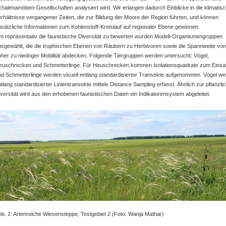
halenamöben-Gesellschaften analysiert wird. Wir erlangen dadurch Einblicke in die klimatis
rhältnisse vergangener Zeiten, die zur Bildung der Moore der Region führten, und können
sätzliche Informationen zum Kohlenstoff-Kreislauf auf regionaler Ebene gewinnen.
m repräsentativ die faunistische Diversität zu bewerten wurden Modell-Organismengruppen
usgewählt, die die trophischen Ebenen von Räubern zu Herbivoren sowie die Spannweite von
her zu niedriger Mobilität abdecken. Folgende Tiergruppen werden untersucht: Vögel,
euschrecken und Schmetterlinge. Für Heuschrecken kommen Isolationsquadrate zum Einsa
nd Schmetterlinge werden visuell entlang standardisierter Transekte aufgenommen. Vögel w
tlang standardisierter Linientransekte mittels Distance Sampling erfasst. Ähnlich zur pflanzli
versität wird aus den erhobenen faunistischen Daten ein Indikatorensystem abgeleitet.
b. 2: Artenreiche Wiesensteppe, Testgebiet 2 (Foto: Wanja Mathar)