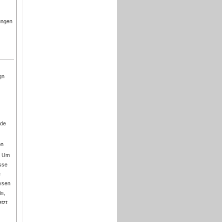
ungen
gn
ede
on
. Um
asse
e
lysen
ln,
tzt