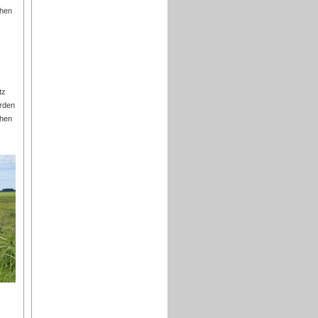
chen
tz
erden
chen