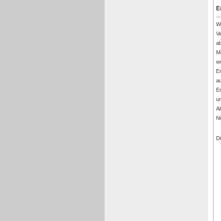
E
W
Ve
a
M
wu
E
a
E
u
A
N
D