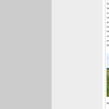
Sc
Ve
zu
U
a
ho
H
u
en
Di
Ab