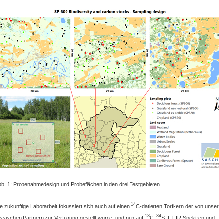
bb. 1: Probenahmedesign und Probeflächen in den drei Testgebieten
14
e zukunftige Laborarbeit fokussiert sich auch auf einen
C-datierten Torfkern der von unse
13
34
ussischen Partnern zur Verfügung gestellt wurde, und nun auf
C,
S, FT-IR Spektren und