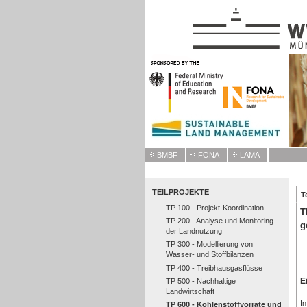
BMBF
FONA
LAMA
Start
Hintergrund
Teilprojekte
TEILPROJEKTE
T
TP 100 - Projekt-Koordination
T
TP 200 - Analyse und Monitoring
g
der Landnutzung
TP 300 - Modellierung von
Wasser- und Stoffbilanzen
TP 400 - Treibhausgasflüsse
E
TP 500 - Nachhaltige
Landwirtschaft
I
TP 600 - Kohlenstoffvorräte und