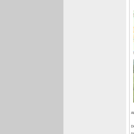
A
Di
r