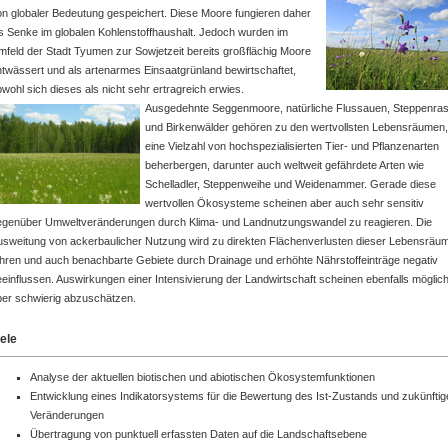
on globaler Bedeutung gespeichert. Diese Moore fungieren daher
ls Senke im globalen Kohlenstoffhaushalt. Jedoch wurden im
mfeld der Stadt Tyumen zur Sowjetzeit bereits großflächig Moore
ntwässert und als artenarmes Einsaatgrünland bewirtschaftet,
wohl sich dieses als nicht sehr ertragreich erwies.
Ausgedehnte Seggenmoore, natürliche Flussauen, Steppenra
und Birkenwälder gehören zu den wertvollsten Lebensräumen,
eine Vielzahl von hochspezialisierten Tier- und Pflanzenarten
beherbergen, darunter auch weltweit gefährdete Arten wie
Schelladler, Steppenweihe und Weidenammer. Gerade diese
wertvollen Ökosysteme scheinen aber auch sehr sensitiv
egenüber Umweltveränderungen durch Klima- und Landnutzungswandel zu reagieren. Die
usweitung von ackerbaulicher Nutzung wird zu direkten Flächenverlusten dieser Lebensräu
ühren und auch benachbarte Gebiete durch Drainage und erhöhte Nährstoffeinträge negativ
einflussen. Auswirkungen einer Intensivierung der Landwirtschaft scheinen ebenfalls möglich
ber schwierig abzuschätzen.
iele
Analyse der aktuellen biotischen und abiotischen Ökosystemfunktionen
Entwicklung eines Indikatorsystems für die Bewertung des Ist-Zustands und zukünftig
Veränderungen
Übertragung von punktuell erfassten Daten auf die Landschaftsebene