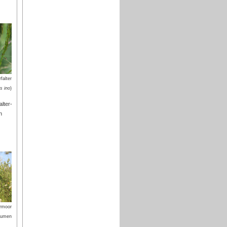
falter
s ino
)
lter-
n
rmoor
yumen