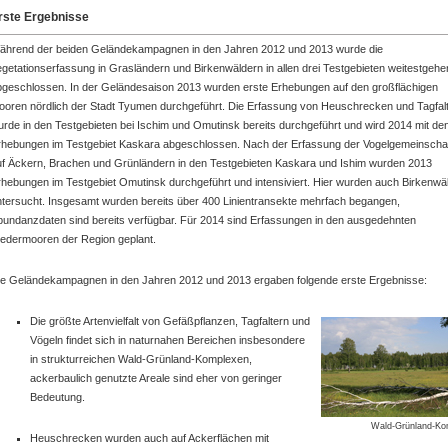
rste Ergebnisse
ährend der beiden Geländekampagnen in den Jahren 2012 und 2013 wurde die
getationserfassung in Grasländern und Birkenwäldern in allen drei Testgebieten weitestgeh
bgeschlossen. In der Geländesaison 2013 wurden erste Erhebungen auf den großflächigen
ooren nördlich der Stadt Tyumen durchgeführt. Die Erfassung von Heuschrecken und Tagfal
rde in den Testgebieten bei Ischim und Omutinsk bereits durchgeführt und wird 2014 mit de
rhebungen im Testgebiet Kaskara abgeschlossen. Nach der Erfassung der Vogelgemeinscha
uf Äckern, Brachen und Grünländern in den Testgebieten Kaskara und Ishim wurden 2013
rhebungen im Testgebiet Omutinsk durchgeführt und intensiviert. Hier wurden auch Birkenwä
ntersucht. Insgesamt wurden bereits über 400 Linientransekte mehrfach begangen,
bundanzdaten sind bereits verfügbar. Für 2014 sind Erfassungen in den ausgedehnten
iedermooren der Region geplant.
ie Geländekampagnen in den Jahren 2012 und 2013 ergaben folgende erste Ergebnisse:
Die größte Artenvielfalt von Gefäßpflanzen, Tagfaltern und
Vögeln findet sich in naturnahen Bereichen insbesondere
in strukturreichen Wald-Grünland-Komplexen,
ackerbaulich genutzte Areale sind eher von geringer
Bedeutung.
Wald-Grünland-Ko
Heuschrecken wurden auch auf Ackerflächen mit