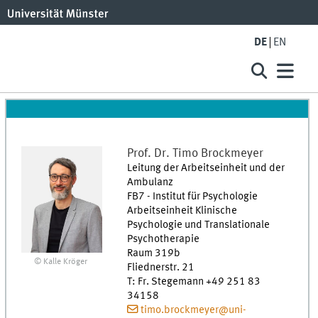
DE
EN
Prof. Dr.
Timo
Brockmeyer
Leitung der Arbeitseinheit und der
Ambulanz
FB7 - Institut für Psychologie
Arbeitseinheit Klinische
Psychologie und Translationale
Psychotherapie
Raum 319b
© Kalle Kröger
Fliednerstr. 21
T
:
Fr. Stegemann +49 251 83
34158
timo.brockmeyer@uni-