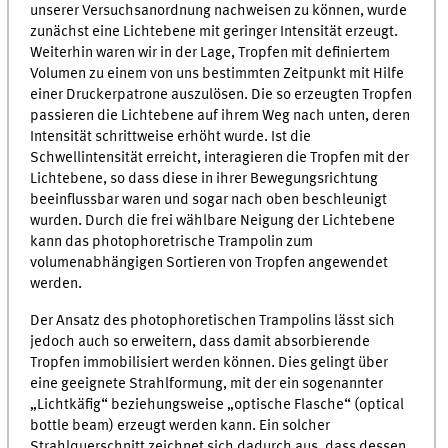
unserer Versuchsanordnung nachweisen zu können, wurde
zunächst eine Lichtebene mit geringer Intensität erzeugt.
Weiterhin waren wir in der Lage, Tropfen mit definiertem
Volumen zu einem von uns bestimmten Zeitpunkt mit Hilfe
einer Druckerpatrone auszulösen. Die so erzeugten Tropfen
passieren die Lichtebene auf ihrem Weg nach unten, deren
Intensität schrittweise erhöht wurde. Ist die
Schwellintensität erreicht, interagieren die Tropfen mit der
Lichtebene, so dass diese in ihrer Bewegungsrichtung
beeinflussbar waren und sogar nach oben beschleunigt
wurden. Durch die frei wählbare Neigung der Lichtebene
kann das photophoretrische Trampolin zum
volumenabhängigen Sortieren von Tropfen angewendet
werden.
Der Ansatz des photophoretischen Trampolins lässt sich
jedoch auch so erweitern, dass damit absorbierende
Tropfen immobilisiert werden können. Dies gelingt über
eine geeignete Strahlformung, mit der ein sogenannter
„Lichtkäfig“ beziehungsweise „optische Flasche“ (optical
bottle beam) erzeugt werden kann. Ein solcher
Strahlquerschnitt zeichnet sich dadurch aus, dass dessen