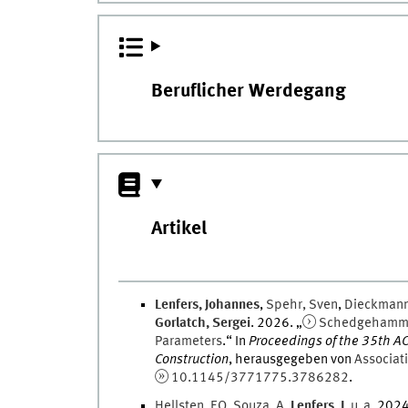
Beruflicher Werdegang
Artikel
Lenfers
,
Johannes
,
Spehr
,
Sven
,
Dieckman
Gorlatch
,
Sergei
.
2026
. „
Schedgehammer
Parameters
.
“ In
Proceedings of the 35th A
Construction
, herausgegeben von
Associat
10.1145/3771775.3786282
.
Hellsten
,
EO
,
Souza
,
A
,
Lenfers
,
J
,
u. a.
202