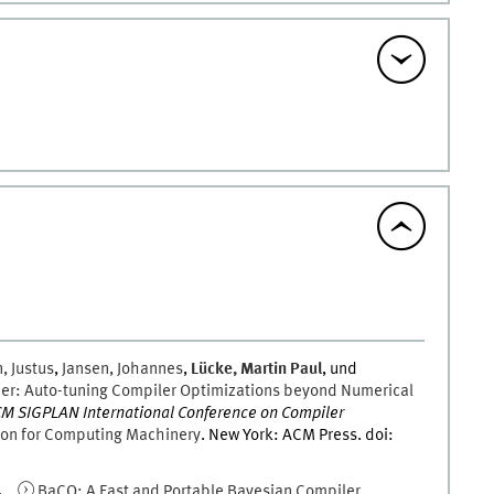
n
,
Justus
,
Jansen
,
Johannes
,
Lücke
,
Martin
Paul
, und
: Auto-tuning Compiler Optimizations beyond Numerical
CM SIGPLAN International Conference on Compiler
ion
for Computing
Machinery
.
New York
:
ACM Press
.
doi
:
4
. „
BaCO: A Fast and Portable Bayesian Compiler