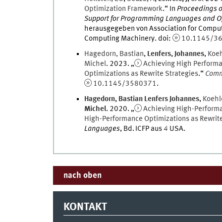
Optimization Framework
.
“ In
Proceedings o
Support for Programming Languages and O
herausgegeben von
Association for Compu
Computing Machinery
.
doi
:
10.1145/3
Hagedorn
,
Bastian
,
Lenfers
,
Johannes
,
Koeh
Michel
.
2023
. „
Achieving High Performa
Optimizations as Rewrite Strategies
.
“
Comm
10.1145/3580371
.
Hagedorn
,
Bastian
Lenfers Johannes
,
Koehl
Michel
.
2020
. „
Achieving High-Performa
High-Performance Optimizations as Rewrite
Languages
,
Bd.
ICFP
aus
4
USA
.
nach oben
KONTAKT