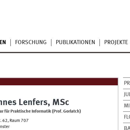
EN
FORSCHUNG
PUBLIKATIONEN
PROJEKTE
PR
JU
nnes
Lenfers
,
MSc
MI
ur für Praktische Informatik (Prof. Gorlatch)
FL
r. 62
,
Raum
707
nster
BA