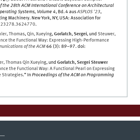
f the 28th ACM International Conference on Architectural
perating Systems, Volume 4
,
Bd.
4
aus
ASPLOS '23
,
ting Machinery
.
New York, NY, USA
:
Association for
623278.3624770
.
ler
,
Thomas
,
Qin
,
Xueying
,
Gorlatch
,
Sergei
, und
Steuwer
,
nce the Functional Way: Expressing High-Performance
unications of the ACM
66
(
3
)
:
89
–
97
.
doi
:
er
,
Thomas
Qin Xueying
, und
Gorlatch
,
Sergei
Steuwer
nce the Functional Way: A Functional Pearl on Expressing
 Strategies
.
“ In
Proceedings of the ACM on Programming