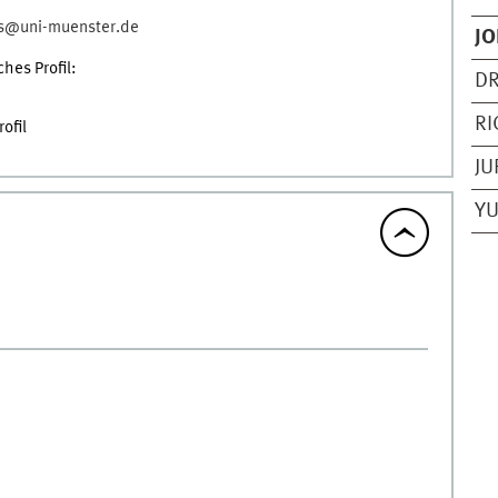
rs@uni-muenster.de
JO
hes Profil:
DR
RI
ofil
JU
YU