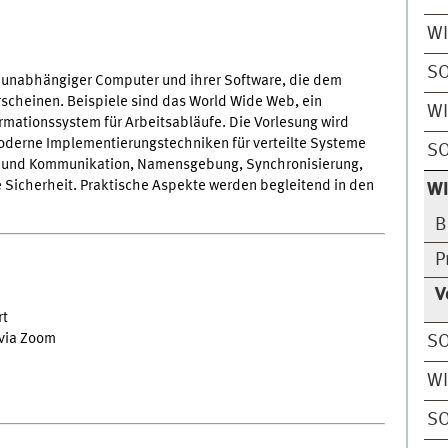
W
S
r unabhängiger Computer und ihrer Software, die dem
rscheinen. Beispiele sind das World Wide Web, ein
W
rmationssystem für Arbeitsabläufe. Die Vorlesung wird
oderne Implementierungstechniken für verteilte Systeme
S
se und Kommunikation, Namensgebung, Synchronisierung,
e Sicherheit. Praktische Aspekte werden begleitend in den
W
B
P
V
rt
 via Zoom
S
W
S