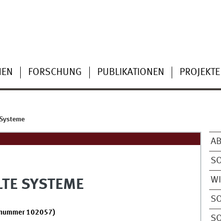
NEN
FORSCHUNG
PUBLIKATIONEN
PROJEKTE
 Systeme
A
S
W
LTE SYSTEME
S
gnummer 102057)
S