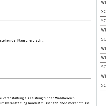
W
S
S
W
S
stehen der Klausur erbracht.
W
W
S
W
S
 Veranstaltung als Leistung für den Wahlbereich
iumsveranstaltung handelt müssen fehlende Vorkenntnisse