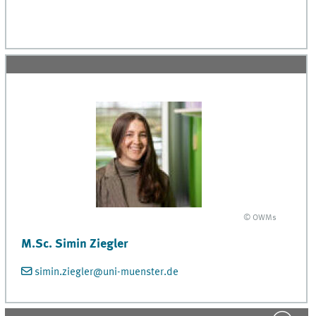
© OWMs
M.Sc. Simin Ziegler
simin.ziegler@uni-muenster.de