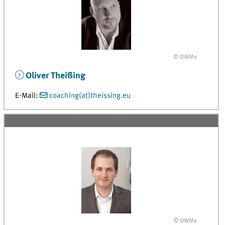
© OWMs
Oliver Theißing
E-Mail:
coaching(at)theissing.eu
© OWMs