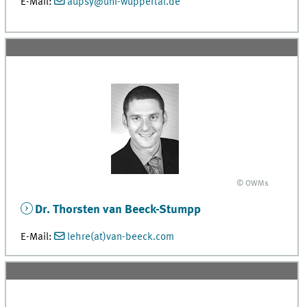
E-Mail:
aupsy@uni-wuppertal.de
© OWMs
Dr. Thorsten van Beeck-Stumpp
E-Mail:
lehre(at)van-beeck.com