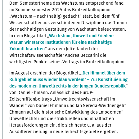
Dem Semesterthema des Wachstums entsprechend fand
im Sommersemester 2025 das Brotzeitkolloquium
„Wachstum – nach(haltig) gedacht“ statt, bei dem fünf
Wissenschaftler aus verschiedenen Disziplinen das Thema
der nachhaltigen Gestaltung von Wachstum beleuchteten.
In dem Blogartikel „
Wachstum, Umwelt und Frieden:
Warum wir starke Institutionen für eine nachhaltige
Zukunft brauchen
“ aus dem Juli erläutert der
Wirtschaftswissenschaftler Andrea Beccarini die
wichtigsten Punkte seines Vortrags im Brotzeitkolloquium.
Im August erschien der Blogartikel „
‚Der Himmel über dem
Ruhrgebiet muss wieder blau werden!‘ – Zur Konstituierung
des modernen Umweltrechts in der jungen Bundesrepublik
“
von Daniel Ehmann. Anlässlich des EurUP-
Zeitschriftenbeitrags „Umweltrechtswissenschaft im
Wandel“ von Daniel Ehmann und Jan Sereda-Weidner geht
Ehmann auf die historische Entwicklung des „modernen“
Umweltrechts und die strukturellen und inhaltlichen
Herausforderungen ein, die sich heute u. a. aus der
Ausdifferenzierung in neue Teilrechtsgebiete ergeben.