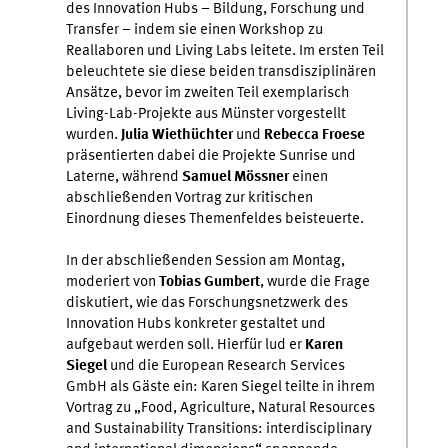
des Innovation Hubs – Bildung, Forschung und
Transfer – indem sie einen Workshop zu
Reallaboren und Living Labs leitete. Im ersten Teil
beleuchtete sie diese beiden transdisziplinären
Ansätze, bevor im zweiten Teil exemplarisch
Living-Lab-Projekte aus Münster vorgestellt
wurden.
Julia Wiethüchter
und
Rebecca Froese
präsentierten dabei die Projekte Sunrise und
Laterne, während
Samuel Mössner
einen
abschließenden Vortrag zur kritischen
Einordnung dieses Themenfeldes beisteuerte.
In der abschließenden Session am Montag,
moderiert von
Tobias Gumbert
, wurde die Frage
diskutiert, wie das Forschungsnetzwerk des
Innovation Hubs konkreter gestaltet und
aufgebaut werden soll. Hierfür lud er
Karen
Siegel
und die European Research Services
GmbH als Gäste ein: Karen Siegel teilte in ihrem
Vortrag zu „Food, Agriculture, Natural Resources
and Sustainability Transitions: interdisciplinary