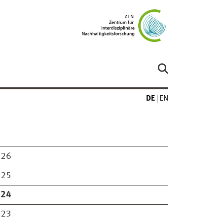
DE
EN
026
025
024
023