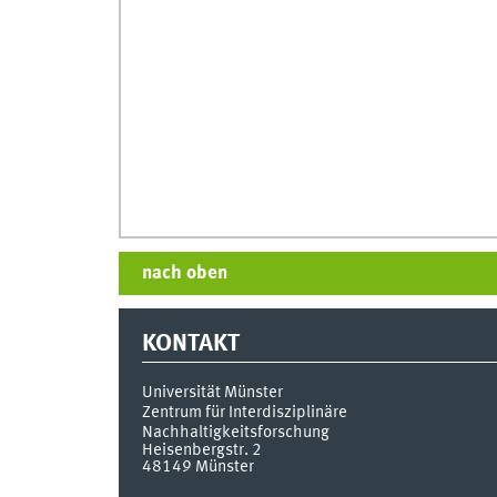
nach oben
KONTAKT
Universität Münster
Zentrum für Interdisziplinäre
Nachhaltigkeitsforschung
Heisenbergstr. 2
48149
Münster