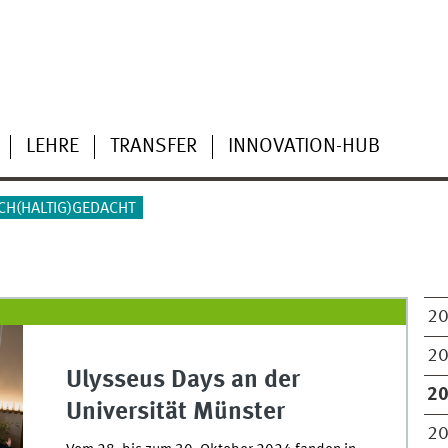
LEHRE
TRANSFER
INNOVATION-HUB
CH(HALTIG)GEDACHT
2
2
Ulysseus Days an der
2
Universität Münster
2