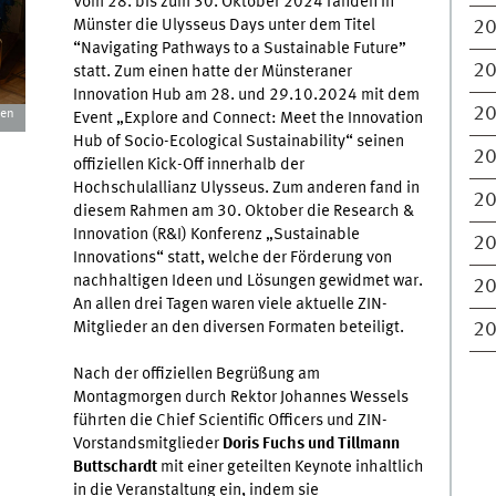
Vom 28. bis zum 30. Oktober 2024 fanden in
Münster die Ulysseus Days unter dem Titel
2
“Navigating Pathways to a Sustainable Future”
2
statt. Zum einen hatte der Münsteraner
Innovation Hub am 28. und 29.10.2024 mit dem
2
sen
Event „Explore and Connect: Meet the Innovation
Hub of Socio-Ecological Sustainability“ seinen
2
offiziellen Kick-Off innerhalb der
Hochschulallianz Ulysseus. Zum anderen fand in
2
diesem Rahmen am 30. Oktober die Research &
Innovation (R&I) Konferenz „Sustainable
2
Innovations“ statt, welche der Förderung von
nachhaltigen Ideen und Lösungen gewidmet war.
2
An allen drei Tagen waren viele aktuelle ZIN-
Mitglieder an den diversen Formaten beteiligt.
2
Nach der offiziellen Begrüßung am
Montagmorgen durch Rektor Johannes Wessels
führten die Chief Scientific Officers und ZIN-
Vorstandsmitglieder
Doris Fuchs und Tillmann
Buttschardt
mit einer geteilten Keynote inhaltlich
in die Veranstaltung ein, indem sie