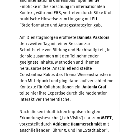
and international dimensions“ spannende
Einblicke in die Forschung im internationalen
Kontext, während ERS, vertreten durch Silke Krol,
praktische Hinweise zum Umgang mit EU-
Förderformaten und Antragsstrategien gab.
Am Dienstagmorgen eröffnete
Daniela Pastoors
den zweiten Tag mit einer Session zur
Schnittstelle von Bildung und Nachhaltigkeit, in
der sie zusammen mit den Teilnehmenden
geeignete Inhalte, Methoden und Themen
herausarbeitete. Anschließend stellte
Constantina Rokos das Thema Wissenstransfer in
den Mittelpunkt und ging dabei auf verschiedene
Kontexte für Kollaborationen ein.
Antonia Graf
teilte hier ihre Expertise durch die Moderation
interaktiver Thementische.
Nach diesen inhaltlichen Impulsen folgten
Erkundungsbesuche (‚Lab Visits‘) u.a. zum
MEET
,
vorgestellt durch
Adrienne
Hammerschmidt
mit
anschließender Führung, und ins „Stadtlabor“,